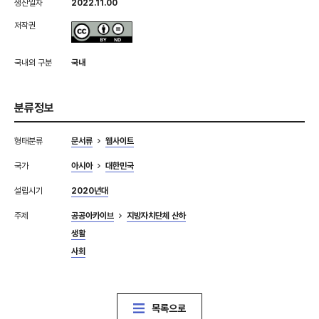
생산일자
2022.11.00
저작권
국내외 구분
국내
분류정보
형태분류
문서류
웹사이트
국가
아시아
대한민국
설립시기
2020년대
주제
공공아카이브
지방자치단체 산하
생활
사회
목록으로