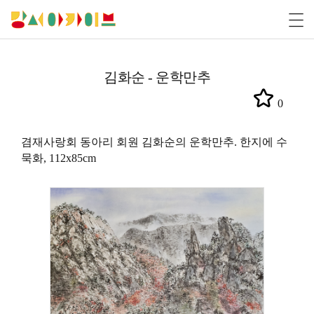
김화순 - 운학만추
0
겸재사랑회 동아리 회원 김화순의 운학만추. 한지에 수
묵화, 112x85cm