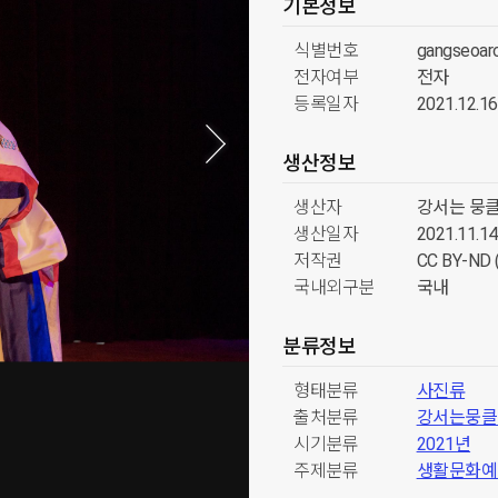
기본정보
식별번호
gangseoar
전자여부
전자
등록일자
2021.12.16
생산정보
생산자
강서는 뭉
생산일자
2021.11.14
저작권
CC BY-N
국내외구분
국내
분류정보
형태분류
사진류
출처분류
강서는뭉클
시기분류
2021년
주제분류
생활문화