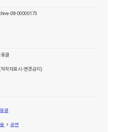
chive-08-00000173
클뭉클
D (저작자표시-변경금지)
뭉클
예술
공연