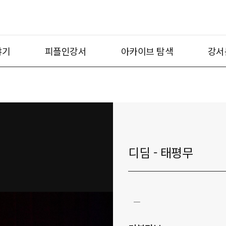
야기
피플인강서
아카이브 탐색
강서
디딤 - 태평무
ㅡ