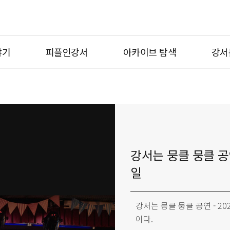
야기
피플인강서
아카이브 탐색
강서
강서는 뭉클 뭉클 공연
일
강서는 뭉클 뭉클 공연 - 2
이다.