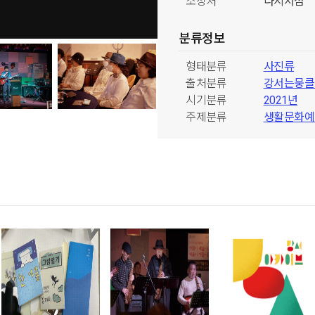
소장처
다시서점
분류정보
형태분류
사진류
출처분류
강서는뭉클
시기분류
2021년
주제분류
생활문화