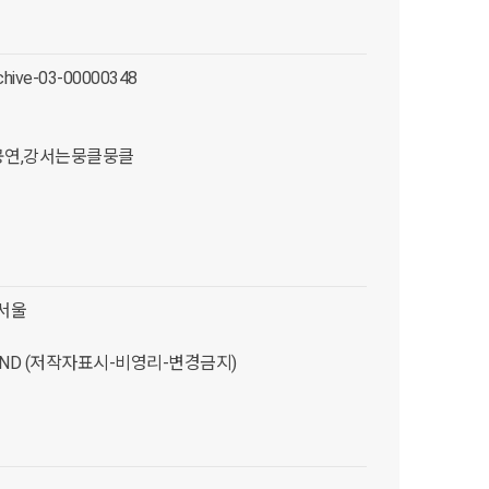
chive-03-00000348
,공연,강서는뭉클뭉클
서울
C-ND (저작자표시-비영리-변경금지)