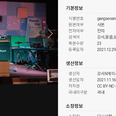
기본정보
식별번호
gangseoar
원본여부
사본
전자여부
전자
검색어
강서,뭉클
복본수량
23
등록일자
2021.12.29
생산정보
생산자
강서N개의
생산일자
2021.11.16
저작권
CC BY-N
국내외구분
국내
소장정보