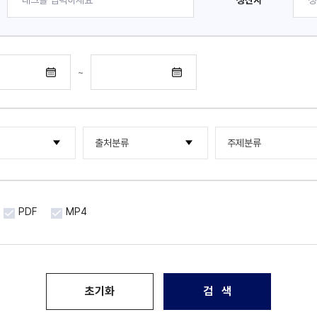
생산자
~
출처분류
주제분류
행물류
한국국제문화교류진흥원
한류NOW
기타
한국국제문화교류진흥원
해외통신원
PDF
MP4
한국문화산업교류재단
한류 조사연구 보고서
국제문화산업교류재단
포럼 · 세미나
아시아문화산업교류재단
초기화
검 색