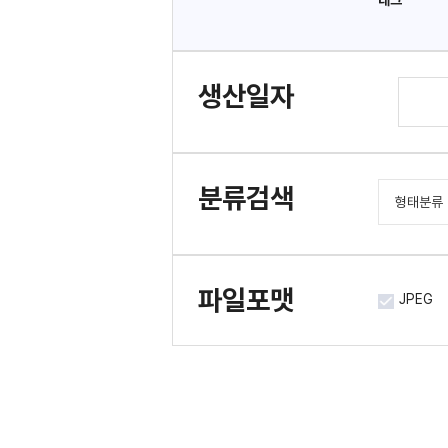
태그
생산일자
분류검색
형태분류
도서/간
문서류
파일포맷
JPEG
사진류
시청각류