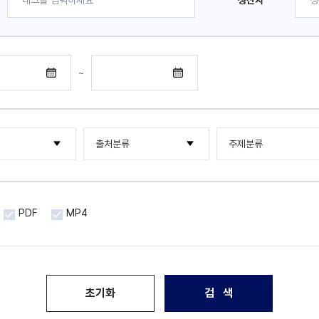
생산자
~
출처분류
주제분류
행물류
한국국제문화교류진흥원
한류NOW
기타
한국국제문화교류진흥원
해외통신원
PDF
MP4
한국문화산업교류재단
한류 조사연구 보고서
국제문화산업교류재단
포럼 · 세미나
아시아문화산업교류재단
초기화
검 색