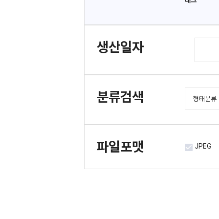
태그
생산일자
분류검색
형태분류
도서/간
문서류
파일포맷
JPEG
사진류
시청각류