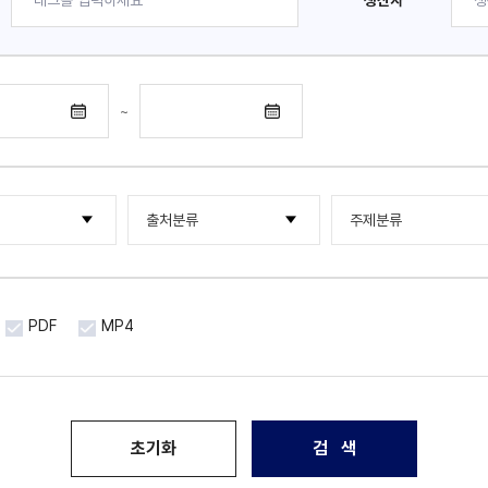
생산자
~
출처분류
주제분류
행물류
한국국제문화교류진흥원
한류NOW
기타
한국국제문화교류진흥원
해외통신원
PDF
MP4
한국문화산업교류재단
한류 조사연구 보고서
국제문화산업교류재단
포럼 · 세미나
아시아문화산업교류재단
초기화
검 색