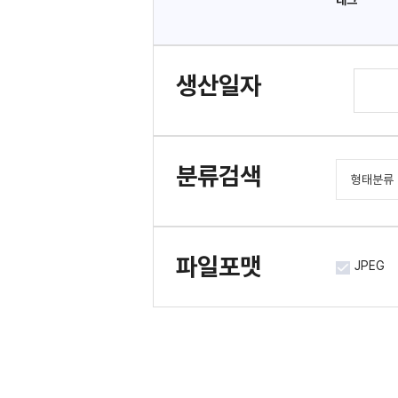
태그
생산일자
분류검색
형태분류
도서/간
문서류
파일포맷
JPEG
사진류
시청각류