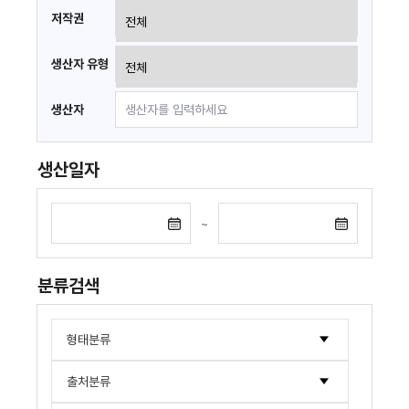
저작권
생산자 유형
생산자
생산일자
~
분류검색
형태분류
도서/간행물류
출처분류
문서류