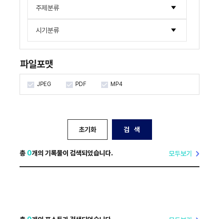
한국국제문화교류진흥원
주제분류
사진류
기타
한국국제문화교류진흥원
한류NOW
시기분류
시청각류
한국문화산업교류재단
해외통신원
2000년대
국제문화산업교류재단
한류 조사연구 보고서
파일포맷
2010년대
2000년~2004년
아시아문화산업교류재단
포럼 · 세미나
2020년대
2005년~2009년
2015년~2019년
JPEG
PDF
MP4
2010년~2014년
2020년~2024년
2025년~2029년
초기화
검 색
총
0
개의 기록물이 검색되었습니다.
모두보기