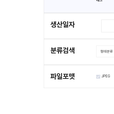
태그
생산일자
분류검색
형태분류
도서/간
문서류
파일포맷
JPEG
사진류
시청각류