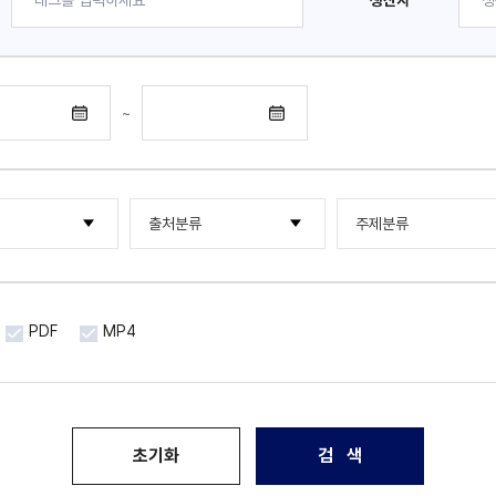
생산자
~
출처분류
주제분류
행물류
한국국제문화교류진흥원
한류NOW
기타
한국국제문화교류진흥원
해외통신원
PDF
MP4
한국문화산업교류재단
한류 조사연구 보고서
국제문화산업교류재단
포럼 · 세미나
아시아문화산업교류재단
초기화
검 색