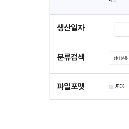
태그
생산일자
분류검색
형태분류
도서/간
문서류
파일포맷
JPEG
사진류
시청각류