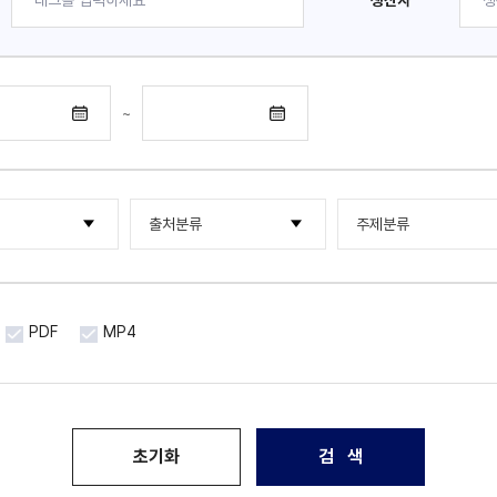
생산자
~
출처분류
주제분류
행물류
한국국제문화교류진흥원
한류NOW
기타
한국국제문화교류진흥원
해외통신원
PDF
MP4
한국문화산업교류재단
한류 조사연구 보고서
국제문화산업교류재단
포럼 · 세미나
아시아문화산업교류재단
초기화
검 색