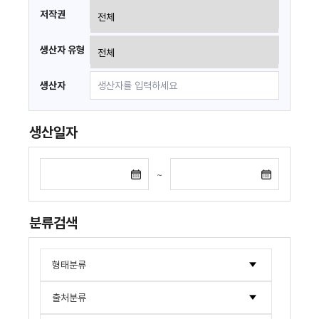
저작권
생산자 유형
생산자
생산일자
~
분류검색
형태분류
도서/간행물류
출처분류
문서류