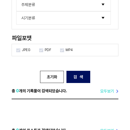
한국국제문화교류진흥원
주제분류
사진류
기타
한국국제문화교류진흥원
한류NOW
시기분류
시청각류
한국문화산업교류재단
해외통신원
2000년대
국제문화산업교류재단
한류 조사연구 보고서
파일포맷
2010년대
2000년~2004년
아시아문화산업교류재단
포럼 · 세미나
2020년대
2005년~2009년
2015년~2019년
JPEG
PDF
MP4
2010년~2014년
2020년~2024년
2025년~2029년
초기화
검 색
총
0
개의 기록물이 검색되었습니다.
모두보기