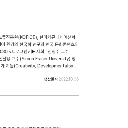
2발표 : 마케팅 한류: 국가 브랜딩과 한국의 팬데믹 공
mic Public Diplomacy) - 김헌식 교수,
Boulder) 제 3발표 : 한국 만화의 세계적 독자 형
l Audiences for Korean Comics:
w) - 김낙호 교수(Pennsylvania State
문화교류진흥원(KOFICE), 한미커뮤니케이션학
 신호와 미디어 크라우드펀딩 성공 간 관계에서 기업가
 미디어 환경의 한국학 연구와 한국 문화콘텐츠의
urship Orientation on the
~10:30 <프로그램> ▶ 사회 : 신영주 교수
s and Media Crowdfunding Success) - 차
진달용 교수(Simon Fraser University) 창
[리서치 세션 2] 소셜 미디어 뉴스 소비와 정치·시사
Creativity, Developmentalism,
 소셜 미디어 뉴스 소비와 정치·시사 학습의 관
tries in South Korea and Japan) -
ption on Social Media Hinder Our
생산일자
2022.10.06
rusalem) ▶ [리서치 세션] 모더레이터 : 김주옥
ding a Theoretical Framework and
1발표 : 초문화적 수용자 삶의 경험과 도전: 형성 과정
exico State University) 제 2발표 : 미디
ltural Audiences in the Making) - 윤경
(Explicating the Layers of
n) 제 2발표 : 플랫폼화 시대 K-pop 팬덤의 이해:
and Issue Attitudes) - 배수영 교수
op Fandom in the Era of
n Participation in Streaming
ity) ▶ [리서치 그랜트 발표 세션] 모더레이터 : 김