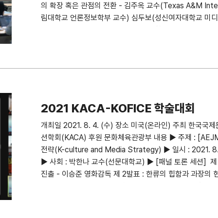
의 확장 혹은 관점의 전환 - 김주옥 교수(Texas A&M Intern
림대학교 언론정보학부 교수) 심두보(성신여자대학교 미디어
류 연구의 지형 변화에 따른 학문적 성찰 - 진달용 교수(Simon 
수(충남대학교 언론정보학과) 김수철 교수(건국대학교 모
2021 KACA-KOFICE 학술대회
개최일 2021. 8. 4. (수) 장소 미국(온라인) 주최 한
션학회(KACA) 후원 문화체육관광부 내용 ▶ 주제 : [AEJ
전략(K-culture and Media Strategy) ▶ 일시 : 2021
▶ 사회 : 박한나 교수(선문대학교) ▶ [패널 토론 세션] 
진출 - 이승준 영화감독 제 2발표 : 한류의 힙함과 과장의 현실(The
Wave) - Bernie Cho 회장(DFSB Kollective) ▶
성공에 대한 비판적 고찰: 대안적 남성성, 시각적 재현, 그리고 불만(
Commercial Success: Alternative Masculinity, Its V