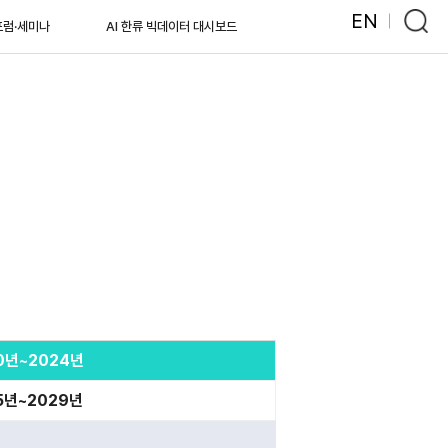
EN
포럼·세미나
AI 한류 빅데이터 대시보드
0년~2024년
5년~2029년