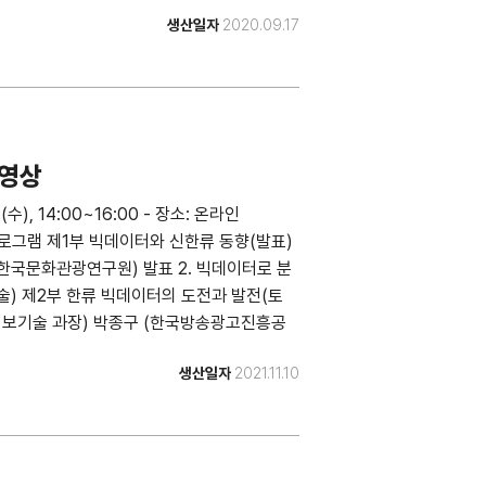
플릭스 사례를 중심으로 - 홍석경 (서울대학교 언
생산일자
2020.09.17
략과 성과 - 전범수 (한양대학교 정보사회미
 - 류민호 (동아대학교 경영정보학과 교수)
 영상
), 14:00~16:00 - 장소: 온라인
re) - 프로그램 제1부 빅데이터와 신한류 동향(발표)
 한국문화관광연구원) 발표 2. 빅데이터로 분
술) 제2부 한류 빅데이터의 도전과 발전(토
정보기술 과장) 박종구 (한국방송광고진흥공
ace Oddity 대표) 윤호기 (글림미디어 대
생산일자
2021.11.10