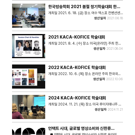
▶ 사회 : 김경모 교수(연세대학교) ▶ 발제 한류, 문화
한국방송학회 2021 봄철 정기학술대회 한류
다양성을 고민하다: 콘텐츠 제작자의 고민과 다양성 정
세션
책을 중심으로 - 이성민 교수(한국방송통신대학교 방송
개최일 2021. 6. 18. (금) 장소 여수 엑스포 컨벤션센
영상학과) ▶ 종합토론 강신규 연구위원(한국방송광고
터 주최 한국방송학회, 한국국제문화교류진흥원 후원 문
생산일자
2021.06.18
공사) 윤복실 교수(서강대학교) 이동준 박사(창원대학
화체육관광부 내용 ▶ 주제 : 코로나19 이후 한류의 변
교) 이현지 선임연구원(한국국제문화교류진흥원) 한영
화 및 발전 방향 ▶ 일시 : 2021. 6. 18.(금) <프로그램
주 연구위원(EBS)
> ▶ 사회 : 이준웅 교수(서울대학교 언론정보학과)
▶ 1부 발제: 퀄리티 텔레비전: 한류 담론의 확장 혹은
2021 KACA-KOFICE 학술대회
관점의 전환 - 김주옥 교수(Texas A&M
International University) 종합토론 김신동(한림대
개최일 2021. 8. 4. (수) 장소 미국(온라인) 주최 한국
학교 언론정보학부 교수) 심두보(성신여자대학교 미디
국제문화교류진흥원(KOFICE), 한미커뮤니케이션학회
생산일자
2021.08.04
어커뮤니케이션학과 교수) ▶ 2부 발제 : 한류 연구의
(KACA) 후원 문화체육관광부 내용 ▶ 주제 :
지형 변화에 따른 학문적 성찰 - 진달용 교수(Simon
[AEJMC-KACA 한류 협력세션] K-컬처와 미디어 전
Fraser University) 종합토론 손병우 교수(충남대학
략(K-culture and Media Strategy) ▶ 일시 :
교 언론정보학과) 김수철 교수(건국대학교 모빌리티인
2021. 8. 4.(수) 오후 7:00~10:00 <프로그램>
2022 KACA-KOFICE 학술대회
문학연구원 HK연구교수)
▶ 사회 : 박한나 교수(선문대학교) ▶ [패널 토론 세션]
제 1발표 : 한국 다큐멘터리 제작 과정과 해외 진출 - 이
개최일 2022. 10. 6. (목) 장소 온라인 주최 한국국제
승준 영화감독 제 2발표 : 한류의 힙함과 과장의 현실
문화교류진흥원(KOFICE), 한미커뮤니케이션학회
생산일자
2022.10.06
(The Hip Hype Reality of the Korean Wave) -
(KACA) 후원 문화체육관광부 내용 ▶ 주제 : 초국적 미
Bernie Cho 회장(DFSB Kollective) ▶ [리서치 세
디어 환경의 한국학 연구와 한국 문화콘텐츠의 영향력과
션 1] 제 1발표 : 방탄소년단의 상업적 성공에 대한 비판
가능성 ▶ 일시 : 2022. 10. 6.(목) 오후
적 고찰: 대안적 남성성, 시각적 재현, 그리고 불만
7:30~10:30 <프로그램> ▶ 사회 : 신영주 교수
2024 KACA-KOFICE 학술대회
(Critical Reflections on BTS's Commercial
(Arizona State University) ▶ [기조연설] 모더레
Success: Alternative Masculinity, Its
이터 : 진달용 교수(Simon Fraser University) 창의
개최일 2024. 11. 21. (목) 장소 미국 루이지애나주 뉴
Visuality, and Their Discontent) - 김구용 교수
성, 개발주의, 세계화: 한국과 일본 미디어 산업에 대한
올리언즈 주최 한국국제문화교류진흥원(KOFICE), 한
생산일자
2024.11.21
(Cheyney University of Pennsylvaia) 제 2발
국가 지원(Creativity, Developmentalism, and
미커뮤니케이션학회(KACA) 후원 문화체육관광부 내
표 : 마케팅 한류: 국가 브랜딩과 한국의 팬데믹 공공외
Globalization: State Support of the Media
용 ▶ 주제 : [NCA-KACA 한류 협력세션] 한국 커뮤
교(National Branding and South Korea's
Industries in South Korea and Japan) -
니케이션 및 미디어의 역동성: 글로벌 시장 전략과 문화
Pandemic Public Diplomacy) - 김헌식 교수,
Nissim Otmazgin 교수(Hebrew University of
적 연결성 ▶ 일시 : 2024. 11. 21.(목) 오후
Seow Ting Lee 교수(University of Colorado at
언택트 시대, 글로벌 영상소비와 신한류
Jerusalem) ▶ [리서치 세션] 모더레이터 : 김주옥 교
2:30~3:45 <프로그램> ▶ 사회 : 김연수 교수(한미
Boulder) 제 3발표 : 한국 만화의 세계적 독자 형성: 역
(Untact in the Digital Age, Global
수(Texas A&M International University) 제 1발
커뮤니케이션학회장, The University of Texas at
■ 언택트 시대, 글로벌 영상소비와 신한류 온라인 포