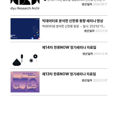
류(contra-flow) 주류화의 역사적 조건(Finding
VOD Consumption and Hallyu to
표 : 초문화적 수용자 삶의 경험과 도전: 형성 과정의 시
Austin) ▶ [기조연설] 한국 대중문화 속 퀴어 가시성
럼 - 주제: 언택트 시대, 글로벌 영상소비와 신한류
생산일자
2020.09.17
Global Audiences for Korean Comics:
the Next Level) 온라인 포럼 영상
선(Lived Experiences and Challenges of
과 퀴어 커뮤니케이션 연구(Queer Visibility in
(Untact in the Digital Age, Global VOD
Historical Factors for Mainstreaming a
Transcultural Audiences in the Making) - 윤
Korean Popular Culture and Queer
Consumption and Hallyu to the Next Level) -
Contraflow) - 김낙호 교수(Pennsylvania State
경 교수(University of British Columbia at
Communication Studies.) - 권정민 교수
일시: 2020년 9월 17일(목), 15:00~16:30 - 장소:
University Harrisburg) 제 4발표 : 전통적 품질 신
Okanagan) 제 2발표 : 플랫폼화 시대 K-pop 팬덤의
(Portland State University) ▶ [리서치 세션] 제 1
한국국제문화교류진흥원 유튜브 라이브 생중계
호와 미디어 크라우드펀딩 성공 간 관계에서 기업가정향
이해: 캐나다 팬들의 스트리밍 플랫폼 참여 사례
빅데이터로 분석한 신한류 동향 세미나 영상
발표 : 글로벌 미디어 시장 속 한국 창작 노동자와 K-드
(https://www.youtube.com/user/koficeculture)
의 조절 효과(The Moderating Effect of
(Understanding K-pop Fandom in the Era of
라마 제작(Korean Creative Laborers and the
- 주최: 한국국제문화교류진흥원, 한국인터넷기업협회
빅데이터로 분석한 신한류 동향 - 일시: 2021년 11월
Entrepreneurship Orientation on the
Platformisation: A Case Study of Canadian
Making of K-Dramas in the Global Media
- 강연자 및 내용 1. 언택트 시대 VOD의 역할 -
10일(수), 14:00~16:00 - 장소: 온라인
Relationship Between Conventional Quality
생산일자
2021.11.10
K-pop Fan Participation in Streaming
Market) - Benjanmin Han 교수(University of
John Medeiros (AVIA Chief Policy Officer) 2.
(https://www.youtube.com/user/koficeculture)
Signals and Media Crowdfunding Success)
Platforms) - 김태용 교수(Loughborough
Georgia) 제 2발표 : ARMY vs. Swifties: 두 글로벌
글로벌 VOD 서비스의 한류 영향력 - 넷플릭스 사례를
- 프로그램 제1부 빅데이터와 신한류 동향(발표) 발표 1.
- 차지영 교수(San Francisco State University)
University) ▶ [리서치 그랜트 발표 세션] 모더레이터
팬 커뮤니티의 형성과 관계 구축(ARMY vs. Swifties:
중심으로 - 홍석경 (서울대학교 언론정보학과 교수)
한류 거대자료 수집 및 활용방안(채지영 연구위원, 한국
▶ [리서치 세션 2] 소셜 미디어 뉴스 소비와 정치·시사
: 김민지 교수(Flagler College) 제 1발표 : K-드라마
Community Construction and Relationship
3. 국내 영상콘텐츠 서비스의 VOD 전략과 성과 - 전
문화관광연구원) 발표 2. 빅데이터로 분석한 신한류 트
학습의 관계: 이론적 틀 구축과 매개 기제 검증 제 1발
시청과 자아개념의 관계에 대한 탐구(Who is
Cultivation of Two Successful Fan
제14차 한류NOW 정기세미나 자료집
범수 (한양대학교 정보사회미디어학과 교수) 4. 영상미
렌드 (김흥선 전무·하창주 과장, 미소정보기술) 제2부
표 : 소셜 미디어 뉴스 소비와 정치·시사 학습의 관계: 이
Watching K-dramas and Why?
Communities) - Chang Wan Woo 교수,
디어 생태계를 위한 정책적 제언 - 류민호 (동아대학교
한류 빅데이터의 도전과 발전(토론) 채지영 (한국문화관
론적 틀 구축과 매개 기제 검증(How Does News
Understanding the Relationship Between
생산일자
2024.12.18
Victoria Bertram 교수, Yufan "Sunny" Qin 교수,
경영정보학과 교수)
광연구원 연구위원) 하창주 (미소정보기술 과장) 박종구
Consumption on Social Media Hinder Our
Aspects of One's Self-concept and K-drama
Kristen Okamoto 교수(James Madison
(한국방송광고진흥공사 연구위원) 현은정 (홍익대학교
Learning About Politics and Current Affairs?
Watching) - Rachel Son(University of
University) 제 3발표 : 커뮤니케이션 관리 분야에서의
경영대학 교수) 김홍기 (Space Oddity 대표) 윤호기
Providing a Theoretical Framework and
Florida) 제 2발표 : 'K-컬처' 재검토: K-딸들의 전복적
산업 4.0 준비도 측정(A Measurement for
(글림미디어 대표)
Testing Underlying Mechanisms) - 이상원 교
담론과 국가 리브랜딩(Questioning 'K-culture':
Readiness of Industry 4.0 in Communication
수(New Mexico State University) 제 2발표 : 미디
Subversive Voices From K-daughters and
Management) - Jeonghyun Janice Lee 교수
제13차 한류NOW 정기세미나 자료집
어 다양성 층위 분석: 당파 다양성, 플랫폼 다양성, 그리
Rebranding the Nation) - 김진숙 교수(Emory
(Louisiana State University) 제 4발표 : 한국전쟁
고 이슈 태도(Explicating the Layers of Media
University) 제 3발표 : 반아시아 증오범죄 완화 전략:
참전용사의 자긍심 고취: 가상현실을 통한 정신 건강 및
생산일자
2023.12.07
Diversity: Partisan vs. Platform Diversity and
K-pop, 프레이밍, 아시아인 국적이 개인의 인식과 대응
삶의 질 향상 가능성(Make Korean War Veterans
Issue Attitudes) - 배수영 교수(University of
행동에 미치는 영향(Mitigating Anti-Asian Hate
Proud: How Virtual Reality can Improve
Massachusetts at Amherst)
Crime: Exploring the Role of K-pop, Framing,
Mental Health and Quality of Life) -
Individuals' Perception and Engagement
Jeonghyun Janice Lee 교수(Louisiana State
Against the Hate Crime) - 김선우(Louisiana
University) 토론 : 김연수 교수(한미커뮤니케이션학회
State University)
장, The University of Texas at Austin)