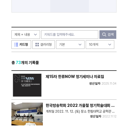
검색
카드형
갤러리형
총
73
개의 기록물
제15차 한류NOW 정기세미나 자료집
생산일자
2025.11.04
한국방송학회 2022 가을철 정기학술대회 한
류세션
개최일 2022. 11. 12. (토) 장소 한림대학교 공학관 주
최 한국방송학회, MBC, 한국국제문화교류진흥원
생산일자
2022.11.12
(KOFICE) 후원 문화체육관광부 내용 ▶ 주제 : 한류 콘
텐츠의 지형 변화와 새로운 문화의 방향 ▶ 일시 :
2022. 11. 12.(토) 오전 14:10~15:40 <프로그램>