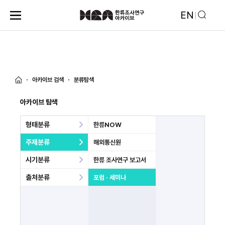
EN
아카이브 검색
분류탐색
아카이브 탐색
형태분류
한류NOW
주제분류
해외통신원
시기분류
한류 조사연구 보고서
출처분류
포럼 · 세미나