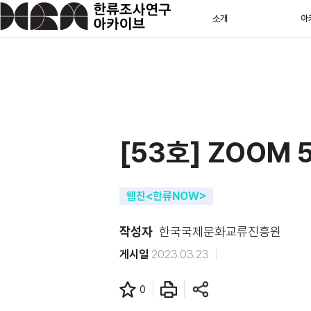
소개
아
[53호] ZOOM 
웹진<한류NOW>
작성자
한국국제문화교류진흥원
게시일
2023.03.23
0