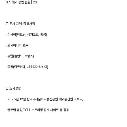
07. 해외 공연 현황 | 23
□ 조사 지역: 총 8개국
· 아시아(베트남, 싱가포르, 홍콩)
· 오세아니아(호주)
· 유럽(폴란드, 프랑스)
· 중동(튀르키예, 사우디아라비아)
□ 조사 방법
· 2025년 12월 한국국제문화교류진흥원 해외통신원 리포트,
· 글로벌 음원/OTT 스트리밍 집계 사이트 등 활용