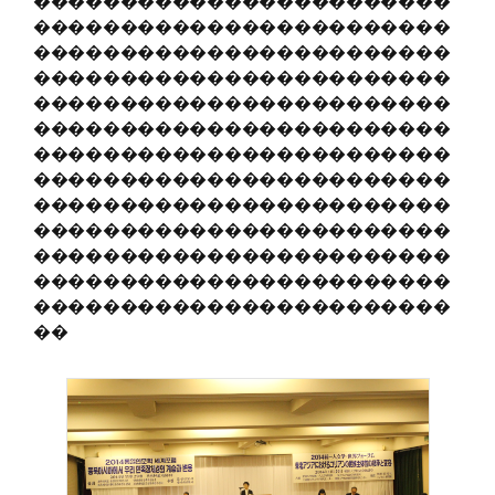
������������������������
������������������������
������������������������
������������������������
������������������������
������������������������
������������������������
������������������������
������������������������
������������������������
������������������������
������������������������
������������������������
��