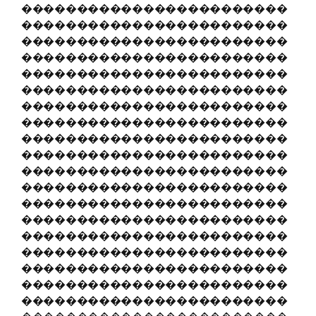
������������������������
������������������������
������������������������
������������������������
������������������������
������������������������
������������������������
������������������������
������������������������
������������������������
������������������������
������������������������
������������������������
������������������������
������������������������
������������������������
������������������������
������������������������
������������������������