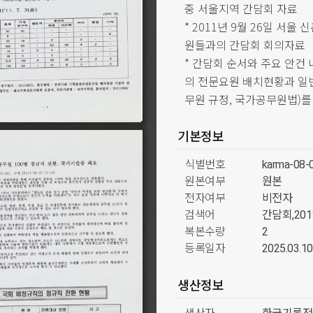
중 서울지역 간담회 자료
* 2011년 9월 26일 서
원들과의 간담회 회의자료
* 간담회 순서와 주요 안건
의 전문요원 배치현황과 일
무원 규정, 국가공무원법)를
기본정보
식별번호
karma-08-
원본여부
원본
전자여부
비전자
검색어
간담회,20
복본수량
2
등록일자
2025.03.10
생산정보