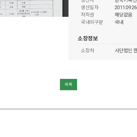
생산자
한국기록전
생산일자
2011.09.26
저작권
해당없음
국내외구분
국내
소장정보
소장처
사단법인 
분류정보
형태분류
문서류
목록
출처분류
한국기록전
시기분류
한국기록
주제분류
한국기록전