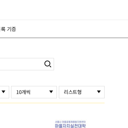
록 기증
10개씩
리스트형