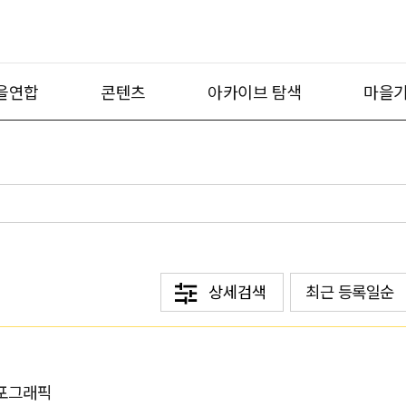
을연합
콘텐츠
아카이브 탐색
마을기
상세검색
최근 등록일순
포그래픽