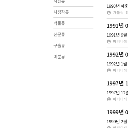
사진류
1990년 
시청각류
가톨릭 
박물류
1991년
신문류
파티마의
구술류
1992년
미분류
파티마의
1997년
1997년 
파티마의
1999년
1999년 
파티마의