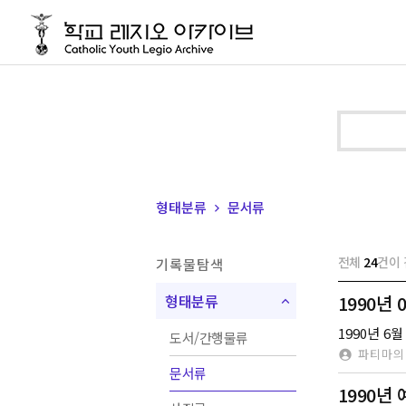
형태분류
문서류
전체
24
건이
기록물탐색
형태분류
1990년
1990년 
도서/간행물류
파티마의
문서류
1990년