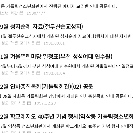
혜화동 가톨릭청소년회관예서 진행된 예비자 교리반 안내 공문이다.
청소년 회관
1990.**.**
 09월 성지순례 자료(절두산순교성지)
 성모 학생 꼬미시움
1991.09.01
 01월 겨울열린마당 일정표(부천 성심여대 연수원)
 성모 학생 꼬미시움
1992.01.04
 12월 연차총친목회(가톨릭회관)(02) 공문
12월 28일 혜화동 가톨릭회관 강당에서 개최된 연차총친목회 안내 공문이다
 성모 꼬미시움
1997.12.28
 02월 학교레지오 40주년 기념 행사(역삼동 가톨릭청소년
2월 7일 역삼동 청소년회관에서 개최된 학교레지오 40주년 기념 행사 안내장
 성모 꼬미시움
1999.02.07