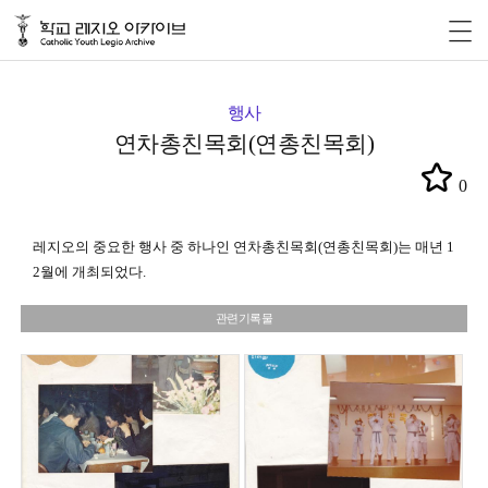
행사
연차총친목회(연총친목회)
0
레지오의 중요한 행사 중 하나인 연차총친목회
(
연총친목회
)
는 매년
1
2
월에 개최되었다
.
관련기록물