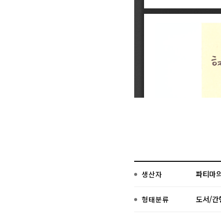
파티마의
생산자
도서/간
형태분류