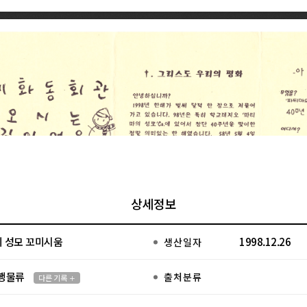
상세정보
 성모 꼬미시움
1998.12.26
생산일자
행물류
출처분류
다른 기록