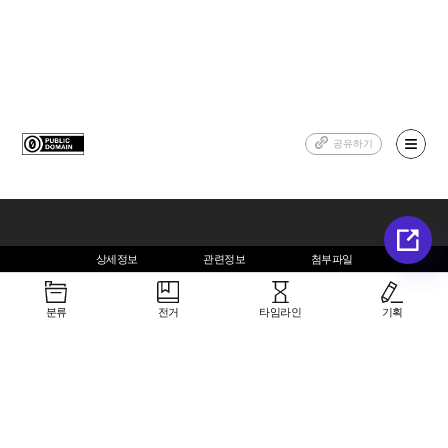
공유하기
상세정보
관련정보
첨부파일
소개
학교 레지오 아카이브 구축에 대한 인사말씀
분류
전거
타임라인
기획
Copyright © All rights reserved.
powered by 아카이브센터(주)
생산정보