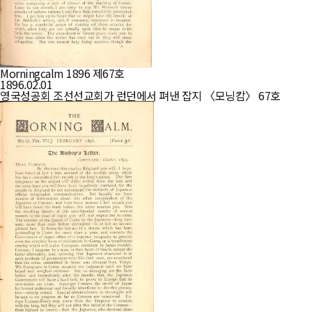
Morningcalm 1896 제67호
1896.02.01
영국성공회 조선선교회가 런던에서 펴낸 잡지 〈모닝캄〉 67호