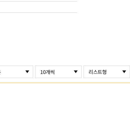
본
10개씩
리스트형