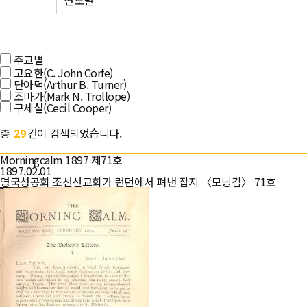
연도별
주교별
고요한(C. John Corfe)
단아덕(Arthur B. Turner)
조마가(Mark N. Trollope)
구세실(Cecil Cooper)
총
건이 검색되었습니다.
29
Morningcalm 1897 제71호
1897.02.01
영국성공회 조선선교회가 런던에서 펴낸 잡지 〈모닝캄〉 71호