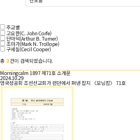
연도별
주교별
고요한(C. John Corfe)
단아덕(Arthur B. Turner)
조마가(Mark N. Trollope)
구세실(Cecil Cooper)
총
건이 검색되었습니다.
3
Morningcalm 1897 제71호 소개문
2024.10.29
영국성공회 조선선교회가 런던에서 펴낸 잡지 〈모닝캄〉 71호