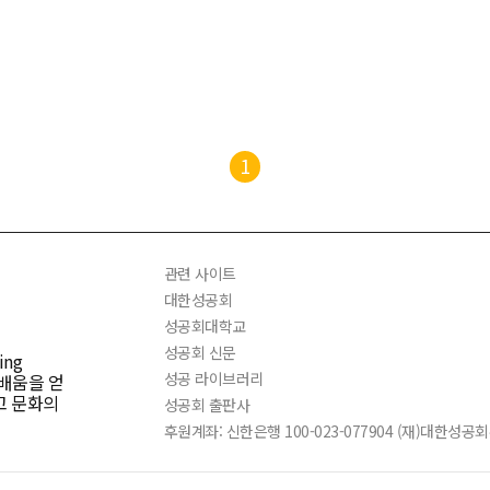
1
관련 사이트
대한성공회
성공회대학교
성공회 신문
ng
성공 라이브러리
 배움을 얻
고 문화의
성공회 출판사
후원계좌: 신한은행 100-023-077904 (재)대한성