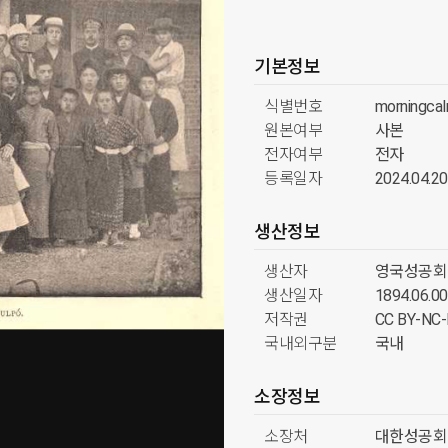
기본정보
식별번호
morningca
원본여부
사본
전자여부
전자
등록일자
2024.04.20
생산정보
생산자
영국성공회
생산일자
1894.06.00
저작권
CC BY-N
국내외구분
국내
소장정보
소장처
대한성공회