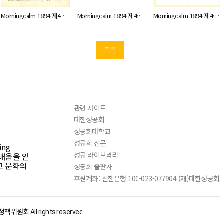
Morningcalm 1894 제48호
Morningcalm 1894 제48호 텍스트
Morningcalm 1894 제48호 소개문
목록
관련 사이트
대한성공회
성공회대학교
성공회 신문
ng
성공 라이브러리
 배움을 얻
고 문화의
성공회 출판사
후원계좌: 신한은행 100-023-077904 (재)대한성
회 All rights reserved