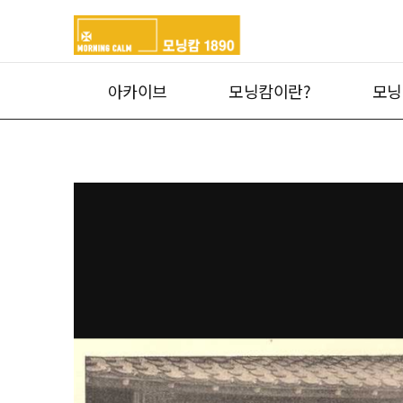
아카이브
모닝캄이란?
모닝