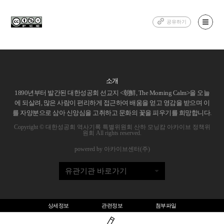
공유하기
소개
1890년부터 발간된 대한성공회 선교지 <朝鮮, The Morning Calm>을 오늘
에 되살려, 많은 사람이 편리하게 접근하여 배움을 얻고 영감을 받으며 이
를 자양분으로 삼아 신앙심을 고취하고 문화의 꽃을 피우기를 희망합니다.
Copyright © 대한성공회 역사기록 특별위원회 산하 모닝캄 아카이브 정책위
원회 All rights reserved.
powered by 아카이브센터(주)
유관기관 바로가기
상세정보
관련정보
첨부파일