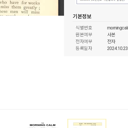
기본정보
식별번호
morningca
원본여부
사본
전자여부
전자
등록일자
2024.10.23
생산정보
생산자
영국성공회
생산일자
1895.04.01
저작권
CC BY-N
국내외구분
국내
소장정보
소장처
대한성공회