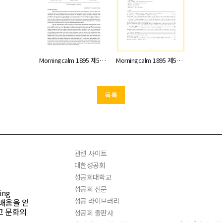
분류정보
유형별
도서/간행
주교별
고요한(C. Jo
연도별
1895
Morningcalm 1895 제58호 텍스트
Morningcalm 1895 제58호 소개문
호수별
51호~60
목록
관련 사이트
대한성공회
성공회대학교
성공회 신문
ng
성공 라이브러리
 배움을 얻
고 문화의
성공회 출판사