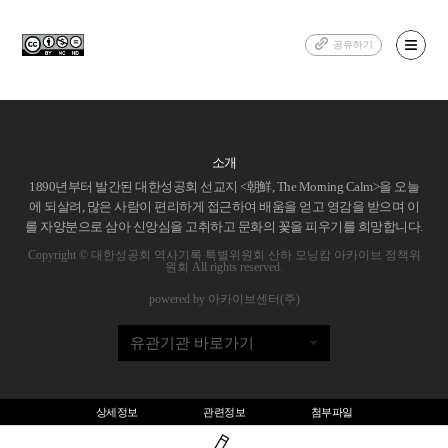
공유하기
소개
1890년부터 발간된 대한성공회 선교지 <朝鮮, The Morning Calm>을 오늘
에 되살려, 많은 사람이 편리하게 접근하여 배움을 얻고 영감을 받으며 이
를 자양분으로 삼아 신앙심을 고취하고 문화의 꽃을 피우기를 희망합니다.
Copyright © 대한성공회 역사기록 특별위원회 산하 모닝캄 아카이브 정책위
원회 All rights reserved.
powered by 아카이브센터(주)
유관기관 바로가기
상세정보
관련정보
첨부파일