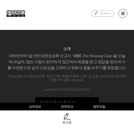
공유하기
소개
1890년부터 발간된 대한성공회 선교지 <朝鮮, The Morning Calm>을 오늘
에 되살려, 많은 사람이 편리하게 접근하여 배움을 얻고 영감을 받으며 이
를 자양분으로 삼아 신앙심을 고취하고 문화의 꽃을 피우기를 희망합니다.
Copyright © 대한성공회 역사기록 특별위원회 산하 모닝캄 아카이브 정책위
원회 All rights reserved.
powered by 아카이브센터(주)
유관기관 바로가기
상세정보
관련정보
첨부파일
포스트