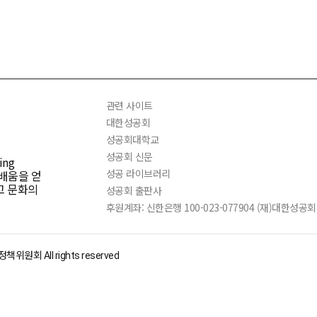
관련 사이트
대한성공회
성공회대학교
성공회 신문
ng
성공 라이브러리
 배움을 얻
고 문화의
성공회 출판사
후원계좌: 신한은행 100-023-077904 (재)대한성
회 All rights reserved