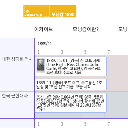
아카이브
모닝캄이란?
모닝
1889/11
1
3
5
7
대한 성공회 역사
⠀⠀⠀⠀
1889. 11. 01. [영국] 존 코프 사제
(The Right Rev. Charles John
Corfe, 한국명 고요한), 영국성공회
조선 초대 주교로 서품
1889. 11. [영국] 코프 주교, 주교통신 1호
발송 및 '조선 선교 기금' 모금 시작
한국 근현대사
ㅇ
조선 고종 26년(1864년 즉위) 영국 빅토리
아 53년(1837년 즉위) 청나라 광서제 15년
(1875년 즉위) 일본 메이지 23년(1867년
즉위)
1
3
5
7