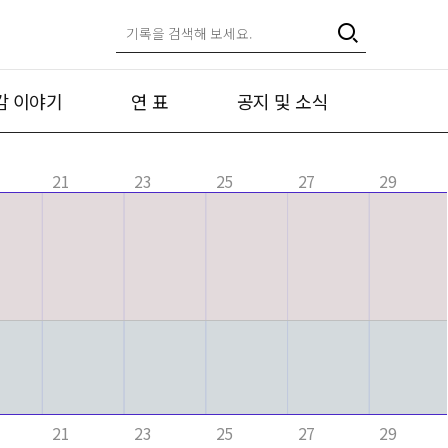
캄 이야기
연 표
공지 및 소식
21
23
25
27
29
21
23
25
27
29