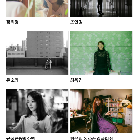
정희정
조연경
유소라
최옥경
윤상근&박소연
진은정 X 스푼잉글리쉬