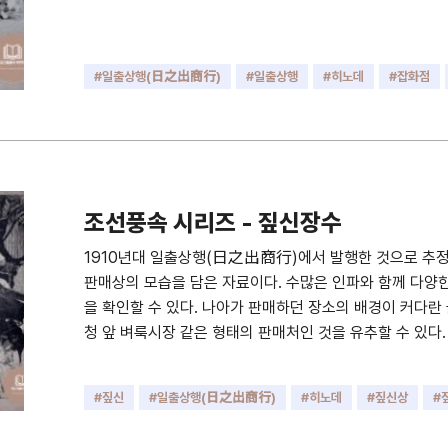
#일출상행(日之出商行)
#일출상행
#히노데
#잡화점
#상점
#소쿠리
#만물상
#시전
#조선풍속
조선풍속 시리즈 - 짚신장수
1910년대 일출상행(日之出商行)에서 발행한 것으로 추
판매상의 모습을 담은 자료이다. 수많은 인파와 함께 다양
을 확인할 수 있다. 나아가 판매하던 장소의 배경이 커다란
청 앞 벼룩시장 같은 형태의 판매처인 것을 유추할 수 있다.
#짚신
#일출상행(日之出商行)
#히노데
#짚신상
#
#草鞋賣