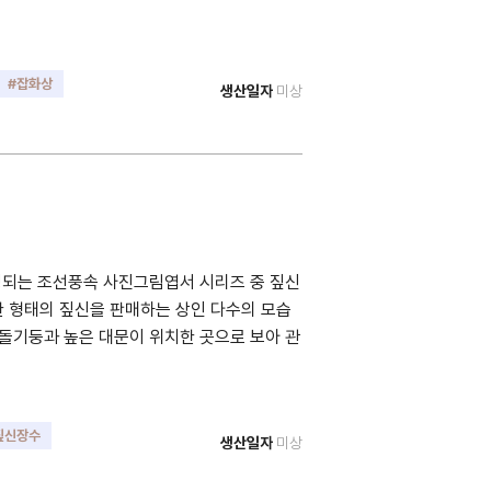
#잡화상
생산일자
미상
정되는 조선풍속 사진그림엽서 시리즈 중 짚신
한 형태의 짚신을 판매하는 상인 다수의 모습
 돌기둥과 높은 대문이 위치한 곳으로 보아 관
짚신장수
생산일자
미상