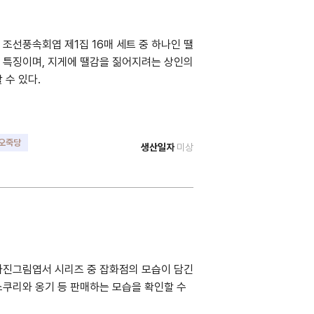
선풍속회엽 제1집 16매 세트 중 하나인 땔
 특징이며, 지게에 땔감을 짊어지려는 상인의
 수 있다.
오죽당
생산일자
미상
게꾼
사진그림엽서 시리즈 중 잡화점의 모습이 담긴
소쿠리와 옹기 등 판매하는 모습을 확인할 수