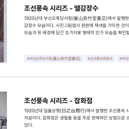
조선풍속 시리즈 - 땔감장수
1920년대 부산오죽당서점(釜山吳竹堂書店)에서 발행한 조
감장수 모습이다. 사진그림엽서 원판에 채색을 가미한 것이
모습과 뒷 배경에 담긴 초가지붕 형태의 민가 모습을 확인할
#부산오죽당서점(釜山吳竹堂書店)
#조선풍속회엽서
#부산
#오죽당
#땔감장수
#숯장수
#숯 판매상
#숯
#지
#지게
#초가집
조선풍속 시리즈 - 잡화점
1920년대 일출상행(日之出商行)에서 발행한 조선풍속 
자료이다. 잡화점은 생필품 등을 주로 판매하던 상점으로 
있다.