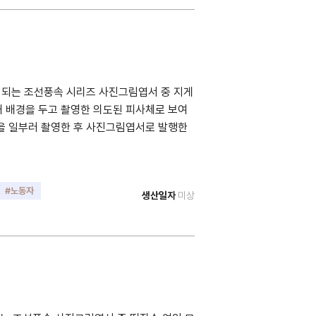
정되는 조선풍속 시리즈 사진그림엽서 중 지게
내 배경을 두고 촬영한 의도된 피사체로 보여
습을 일부러 촬영한 후 사진그림엽서로 발행한
#노동자
생산일자
미상