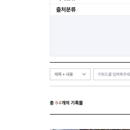
출처분류
총
64
개의 기록물