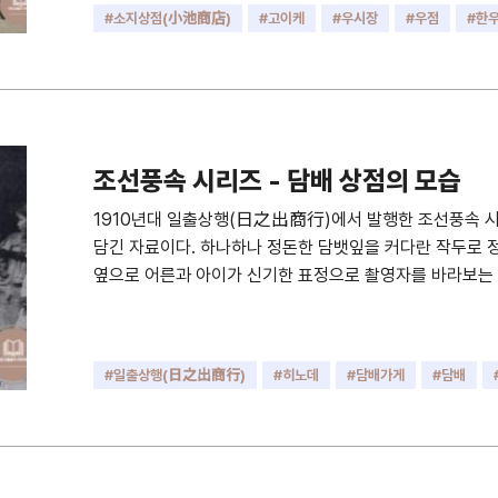
#소지상점(小池商店)
#고이케
#우시장
#우점
#한
조선풍속 시리즈 - 담배 상점의 모습
1910년대 일출상행(日之出商行)에서 발행한 조선풍속 
담긴 자료이다. 하나하나 정돈한 담뱃잎을 커다란 작두로 정
옆으로 어른과 아이가 신기한 표정으로 촬영자를 바라보는
#일출상행(日之出商行)
#히노데
#담배가게
#담배
#담뱃잎
#작두
#煙草