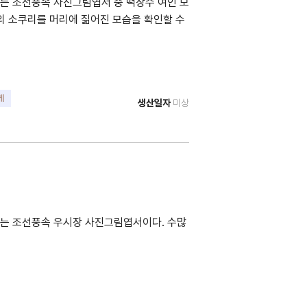
는 조선풍속 사진그림엽서 중 떡장수 여인 모
의 소쿠리를 머리에 짊어진 모습을 확인할 수
케
생산일자
미상
되는 조선풍속 우시장 사진그림엽서이다. 수많