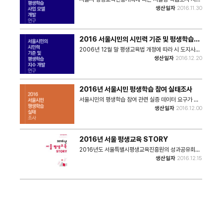
추진모델 마련과 융복합 평생학습의 이론적 고찰과 개념
생산일자
2016.11.30
을 정리하며, 서울형 융복합 평생학습 사업 모델 개발을
위한 연구보고서이다.
2016 서울시민의 시민력 기준 및 평생학습지
수 개발연구(1차년도)
2006년 12월 말 평생교육법 개정에 따라 시 도지사의
평생교육에 대한 권한과 책임이 법적으로 부과되었다.
생산일자
2016.12.20
시도지사의 평생교육 진흥에 대한 책임이 부과된 이후,
서울시는 평생교육에 대한 지속적인 정책과 사업을 추진
해 오고 있다. 특히, 2008년 평생교육진흥을 위한 조례
가 마련되었고, 서울시 교육기획관실에 평생교육팀을 두
2016년 서울시민 평생학습 참여 실태조사
는 등 초기의 법과 제도적 정비를 거쳐, 최근에는 평생교
육정책관으로 국명을 변경하고 평생교육진흥의 광역 추
서울시민의 평생학습 참여 관련 실증 데이터 요구가 증
진체계로 서울시평생교육진흥원을 설치하는 등 평생교
대됨에 따라 2016년도 서울시민 평생학습 참여 실태를
생산일자
2016.12.00
육진흥에 박차를 가하는 중이다. ​​​주기적으로 평생교육
조사한 후 결과보고서를 간행했다.
종합계획을 수립해 왔으며, 가장 최근인 2015년에 「서
울시 평생학습 종합계획」을 수립하여 체계적이고 일관
성 있는 평생학습 정책을 추진 중이다. 민선 5기 서울시
2016년 서울 평생교육 STORY
평생교육의 핵심 목표는 “시민력” 향상으로 시민의 역량
을 끌어올리기 위한 정책과 이를 구현하기 위한 여러 사
2016년도 서울특별시평생교육진흥원의 성과공유회에
업을 추진하고 있으며, 서울시가 평생교육 추진의 새로
서 배포된 자료집이다.
생산일자
2016.12.15
운 10년을 맞이하는 현 시점에서, 그간의 평생학습 추진
성과에 대한 체계적 분석 및 실증적 자료 요구가 증대되
고 있다. 이에 본 연구에서는 서울시 평생학습 정책 추진
실태와 성과진단, 정책 모니터링에 활용할 수 있는 서울
시 평생학습지수 개발에 대한 최종보고 내용을 수록하고
있다.