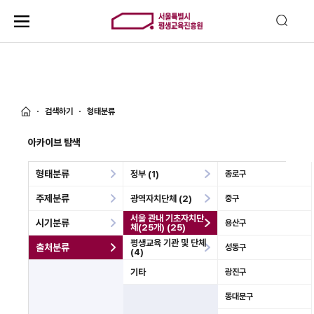
검색하기
형태분류
아카이브 탐색
형태분류
정부 (1)
종로구
주제분류
광역자치단체 (2)
중구
서울 관내 기초자치단
시기분류
용산구
체(25개) (25)
평생교육 기관 및 단체
출처분류
성동구
(4)
기타
광진구
동대문구