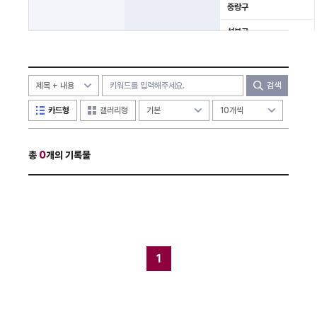
중랑구
성북구
강북구
도봉구
검색
노원구
카드형
갤러리형
은평구
총
0
개의 기록물
서대문구
마포구
강서구
양천구
구로구
1
금천구
영등포구