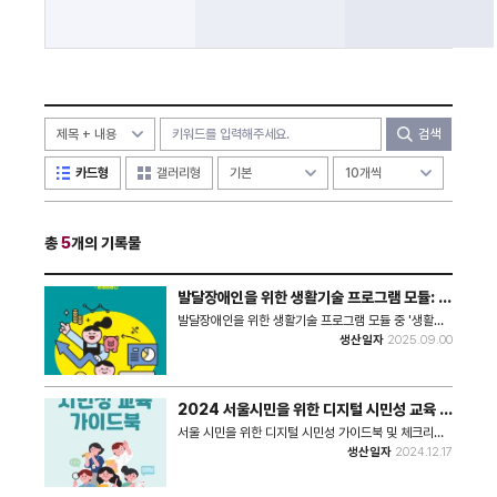
검색
카드형
갤러리형
총
5
개의 기록물
발달장애인을 위한 생활기술 프로그램 모듈: 생
활금융편 (강의지침서)
발달장애인을 위한 생활기술 프로그램 모듈 중 '생활금
융편'에 해당하는 강의지침서로, 발달장애인과 그 가족,
생산일자
2025.09.00
장애인복지관, 평생교육기관 실무자 등을 대상으로 제작
되었다.
2024 서울시민을 위한 디지털 시민성 교육 가
이드북
서울 시민을 위한 디지털 시민성 가이드북 및 체크리스
트이다.
생산일자
2024.12.17