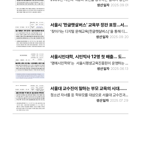
「서울시민 쏘울자랑회」를 개최한다. 시민 연사 3인과 유
생산일자
2025.09.01
명 연사 2인이 무대에 올라 자신의 성장을 이뤄내기 위
해 해온 경험을 공유하고, 역경을 극복한 과정을 생생하
게 소개한다.
서울시 '한글햇살버스' 교육부 장관 표창…서울
형 디지털 문해교육 모델 인정
‘찾아가는 디지털 문해교육(한글햇살버스)’을 통해 디지
털 문해교육 활성화에 기여한 공로를 인정받아 ‘2025
생산일자
2025.09.20
년 문해교육 컨퍼런스’에서 문해교육 유공 교육부 장관
표창을 받았다.
서울시민대학, 시민박사 12명 첫 배출… 도시
문제 해결하는 시민연구자 양성
‘명예시민학위’는 서울시평생교육진흥원이 운영하는 서
울시민대학 학습자에게 수여하는 서울시장 명의의 비공
생산일자
2025.06.13
인 학위로, 2019년 도입 이후 올해까지 총 1,893명(누
적)의 시민이 학위를 취득했다.
서울대 교수진이 말하는 부모 교육의 시대…서
울시 8월 창의성 부모포럼 개최
청소년 자녀를 둔 학부모를 대상으로 서울대 교수진과
함께 AI시대에 필요한 창의성 교육과 부모 역할을 짚어
생산일자
2025.07.29
보는 포럼을 개최한다.