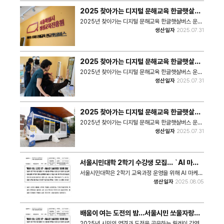
2025 찾아가는 디지털 문해교육 한글햇살버
스 운영 현장(1)
2025년 찾아가는 디지털 문해교육 한글햇살버스 운영
현장 사진이다.
생산일자
2025.07.31
2025 찾아가는 디지털 문해교육 한글햇살버
스 운영 현장(2)
2025년 찾아가는 디지털 문해교육 한글햇살버스 운영
현장이다.
생산일자
2025.07.31
2025 찾아가는 디지털 문해교육 한글햇살버
스 운영 현장(3)
2025년 찾아가는 디지털 문해교육 한글햇살버스 운영
현장 사진이다.
생산일자
2025.07.31
서울시민대학 2학기 수강생 모집… `AI 마케
팅부터 동화 창작까지` 기술·예술·철학 아우른
서울시민대학은 2학기 교육과정 운영을 위해 AI 마케팅
강좌 개설
부터 동화 창작까지 다양한 주제로 네 곳의 캠퍼스에서
생산일자
2025.08.05
총 179개 강좌를 개설한다.
배움이 여는 도전의 밤…서울시민 쏘울자랑회
'성장해 SOUL'
2025년 시민의 역경과 도전을 공유하는 릴레이 강연