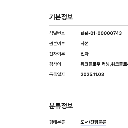
기본정보
식별번호
slei-01-00000743
원본여부
사본
전자여부
전자
검색어
워크플로우 러닝,워크플로
등록일자
2025.11.03
분류정보
형태분류
도서/간행물류