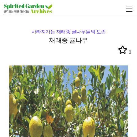
사라져가는 재래종 귤나무들의 보존
재래종 귤나무
0