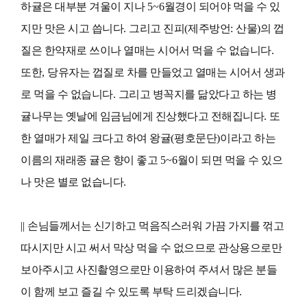
하귤은 대부분 겨울이 지나
5~6
월경이 되어야 먹을 수 있
지만 맛은 시고 씁니다
.
그리고 진피
(
제주방언
:
산물
)
의 껍
질은 한약재로 쓰이나 열매는 시어서 먹을 수 없습니다
.
또한
,
당유자는 껍질로 차를 만들었고 열매는 시어서 생과
로 먹을 수 없습니다
.
그리고 병꼭지를 닮았다고 하는 병
귤나무는 옛날에 임금님에게 진상했다고 전해집니다
.
또
한 열매가 제일 크다고 하여 왕귤
(
평호문단
)
이라고 하는
이름의 재래종 귤은 향이 좋고
5~6
월이 되면 먹을 수 있으
나 맛은 별로 없습니다
.
||
손님들께서는 신기하고 먹음직스러워 가끔 가지를 꺾고
따시지만 시고 써서 막상 먹을 수 없으므로 관상
용으로만
보아주시고 사진촬영으로만 이용하여 주셔서 많은 분들
이 함께 보고 즐길 수 있도록 부탁 드리겠
습니다
.