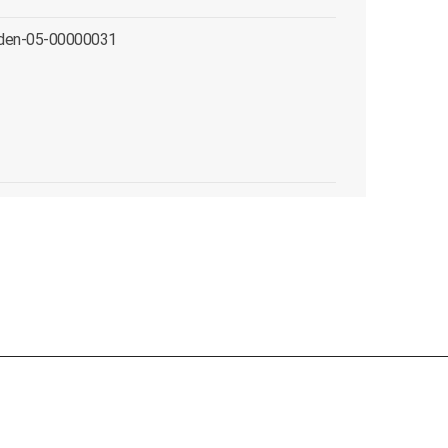
rden-05-00000031
정원의 역사관
기(2005~2006)
정원의 인연
전 세계의 주요 인사