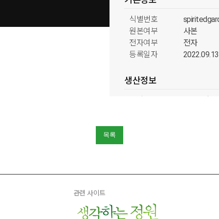
식별번호
spiritedga
원본여부
사본
전자여부
전자
등록일자
2022.09.13
생산정보
생산자
자오리홍
생산일자
2006
저작권
해당없음
국내외구분
국내
목록
분류정보
형태분류
박물류
관련 사이트
출처분류
생각하는 
시기분류
분재예술원 2
주제분류
생각하는 