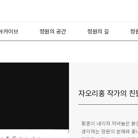
아카이브
정원의 공간
정원의 길
정
자오리홍 작가의 친필
황혼이 내리자 저녁놀은 붉
생각하는 정원의 분재와 꽃