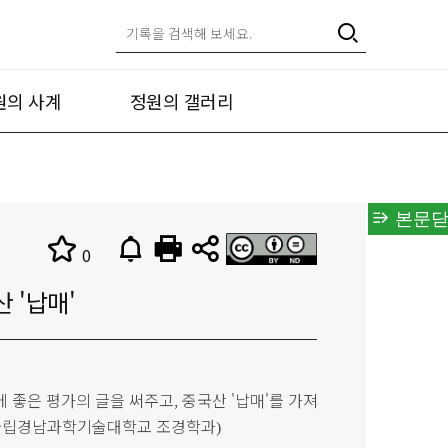
원의 사계
정원의 갤러리
본문닫
0
 '납매'
 좋은 평가의 글을 써주고, 중국산 '납매'를 가져
국립경남과학기술대학교 조경학과
)