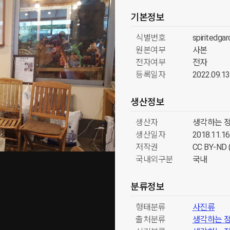
기본정보
식별번호
spiritedga
원본여부
사본
전자여부
전자
등록일자
2022.09.13
생산정보
생산자
생각하는 
생산일자
2018.11.16
저작권
CC BY-N
국내외구분
국내
분류정보
형태분류
사진류
출처분류
생각하는 