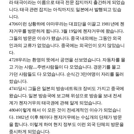
라 태극이라는 이름으로 태극 전문 잡지까지 출간하게 되었습
니다. 태극
관련 잡지는 아직까지도 일본에서 발행되고 있습
니다.
4706
이런 상황하에 야마우라는 대표단을 이끌고 1981년에 첸
쟈
거우를 방문하게 됩니다. 3월 19일에 첸
쟈
거우에 왔습니다.
그들의 방문은 이슈가 됐습니다. 중국
내외에는 그동안 외국
인과의 교류가 없었습니다. 중국에는 외국인
이
오지 않았습니
다.
4728
우리는 환영의 뜻에서 공연을 선보였습니다. 자동차를 몰
고 가는 사람....주변사람들이 다 모였습니다. 경운기를 몰고
가던 사람들도 다 모였습니다. 순식간 3만여명이 자리를 둘러
쌌
습니다.
4741
당시 그들은 일본의 방송네트워크 장비도 가지고 중국에
왔습니다. 일본 방송국에 보고해 위성으로 방송을 보내 전세
계가 첸자거우의 태극권에 관해 알게 되었습니다.
4804
이렇게 해서 이 모든 것이 전세계적인 이슈가 되었습니
다. 1982년 이후 해마다 첸
쟈
거우에는 수십개의 단체가 방문
을 합니다. 이렇게 하여 현지 정부도 이런 외국 단체의 방문을
중시하게 되었습니다.