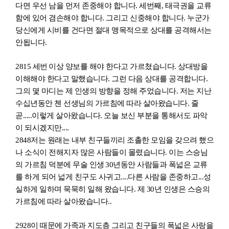
다면 우선 남을 먼저 존중해야 합니다.
세번째
,
태극권을 교류
함에 있어 겸손해야 합니다. 그리고 신중해야 합니다. 누군가
당신에게 시비를 건다면 절대 맹목적으로 상대를 공격해서는
안됩니다.
2815
세
번
이상 양보를 해야 한다고 가르쳤습니다. 상대방을
이해해야 한다고 말했습니다. 그런 다음 상대를 공격합니다.
그의 몇 마디는 제 인생의 방향을 정해 주었습니다. 저는 지난
수십년동안 첸 선생님의 가르침에 따라 살아왔습니다. 줄
곧.....이렇게 살아왔습니다. 오늘 보신 부분을 통해서도 파악
이 되시겠지만....
2848
저는 원래는 내부 친구들끼리 조촐한 모임을 갖으려 했으
나 소식이 전해지자 많은 사람들이 몰렸습니다. 이는 스승님
의 가르침 덕분에 무술 인생
30
년동안 사람들과 폭넓은 교류
를 하게 되어 넓게 친구도 사귀고....다른 사람을 존중하고...성
실하게 일하며 묵묵히 일해 왔습니다. 제 30년 인생은 스승의
가르침에 따라 살아왔습니다..
2928
이 때문
에
가족과 지도층 그리고 친구들의 폭넓은 사랑을