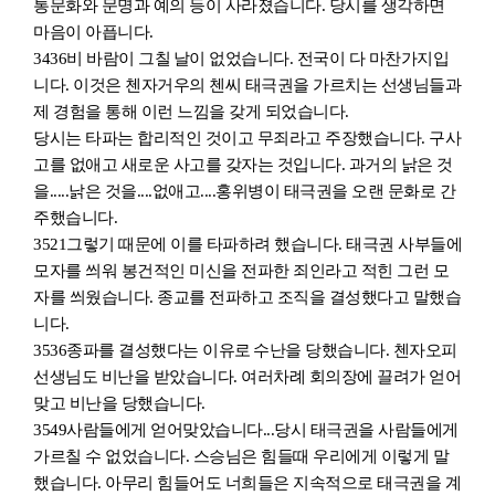
통문화와 문명과 예의 등이 사라졌습니다. 당시를 생각하면
마음이 아픕니다.
3436
비 바람이 그칠
날이 없었습니다. 전국이 다 마찬가지입
니다. 이것은 첸자거우의 첸씨 태극권을 가르치는 선생님들과
제 경험을 통해 이런 느낌을 갖게 되었습니다.
당시는 타파는 합리적인 것이고 무죄라고 주장했습니다. 구사
고를 없애고 새로운 사고를 갖자는 것
입니
다. 과거의 낡은 것
을.....낡은 것을....없애고....홍위병이 태극권을 오랜 문화로 간
주
했습니
다.
3521
그렇기 때문에 이를 타파하려 했
습니
다. 태극권 사부들에
모자를 씌워 봉건적인 미신을 전파한 죄인라고 적힌 그런 모
자를 씌웠
습니
다. 종교를 전파하고 조직을 결성했다고 말했습
니다.
3536
종파를 결성했다는 이유
로
수난을 당했
습니
다. 첸자오피
선생님도 비난을 받았
습니
다. 여러차례 회의장에 끌려가 얻어
맞고 비난을 당했
습니
다.
3549
사람들에게 얻어맞았
습니
다...당시 태극권을 사람들에게
가르칠 수 없었
습니
다. 스승님은 힘들때 우리에게 이렇게 말
했
습니
다. 아무리 힘들어도 너희들은 지속적으로 태극권을 계