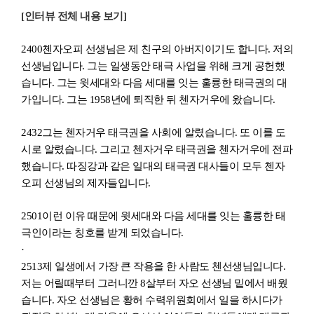
[
인터뷰 전체 내용 보기]
2400
첸자오피 선생님은 제 친구의 아버지이기도 합니다. 저의
선생님입니다. 그는 일생동안 태극 사업을 위해 크게 공헌했
습니다. 그는 윗세대와 다음 세대를 잇는 훌륭한 태극
권
의 대
가입니다. 그는 1958년에 퇴직한 뒤 첸자거우에 왔습니다.
2432
그는 첸자거우 태극권을 사회에 알렸습니다. 또 이를 도
시로 알렸습니다. 그리고 첸자거우 태극권을 첸자
거
우에 전파
했습니다. 따징강과 같은 일대의 태극권 대사들이 모두 첸자
오피 선생님의 제자들입니다.
2501
이런 이유 때문에 윗세대와 다음 세대를 잇는 훌륭한 태
극인이라는 칭호를 받게 되었습니다.
·
2513
제 일생에서 가장 큰 작용을 한 사람도 첸선생님입니다.
저는 어릴때부터 그러니깐 8살부터 자오 선생님 밑에서 배웠
습니다. 자오 선생님은 황허 수력위원회에서 일을 하시다가