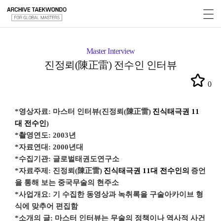
Master Interview
진정뢰(陳正雷) 전수인 인터뷰
0
*
영상자료: 마스터 인터뷰(
진정뢰
(
陳正雷
)
진식태극권
11
대 전수인
)
*
촬영연도: 2003년
*자료연대: 2000년대
*수집기관: 글로벌태권도연구소
*자료주제:
진정뢰
(
陳正雷
)
진식태극권
11
대 전수인의
증언
을 통해 보는
중국
무술의 현주소
*사업개요: 기 수집한 동영상과 녹취록을 구술아카이브 형
식에 맞추어 편집함
*소개의 글: 마스터 인터뷰는 무술의 정책이나 역사적 사건