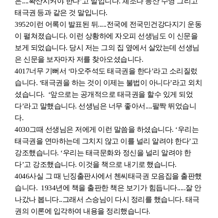
은....확산시켜야 한다
’
고 말입니다. 체조나 등산 수영 그리고
태극권
등과 같은 것 말입니다.
3952
이런 어록이 발표된 뒤.....전국에 전국민건강다지기 운동
이 펼쳐졌습니다. 이런 상황하에 자오피 선생님도 이 신문을
보게 되었습니다. 당시 저는 그의 집 옆에서 살았는데 선생님
은 신문을 보자마자 저를 찾아오셨습니다.
4017
너무 기뻐서 ‘마
오
주석도 태극권을 한다
’
라고 소리질렀
습니다. ‘태극권을 하는 것이 이제는 불법이 아니다
’
라고 외치
셨습니다. ‘앞으로는 공개적으로 태극권을 할수 있게 되었
다’라고 말했습니다. 선생님은 너무 좋아서....팔짝 뛰었습니
다.
4030
그때 선생님은 저에게 이런 말씀을 하셨습니다. ‘우리는
태극권을 연마하는데 그치지 않고 이를 널리 알려야 한다
’
고
강조했습니다. ‘우리는 태극문화와 정신을 널리 알려야 한
다
’
고 강조했습니다. 이것을 책으로 내기로
했습니다.
4046
사실 그 때 닌징출판사에서 첸씨태극권 모음집을 출판했
습니다. 1934년에 책을 출판한 책은 보기가 힘듭니다.....잘 안
나갔나 봅니다..그래서 스승님이 다시 정리를 했습니다. 태극
권의 이론에 입각하여 내용을 정리했습니다.