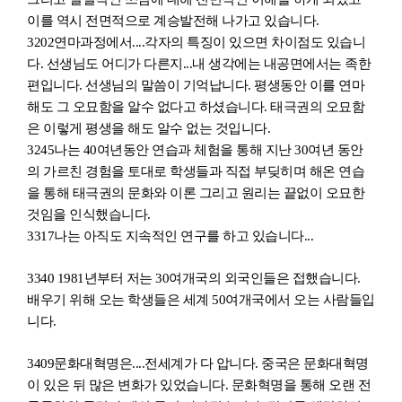
이를 역시 전면적으로 계승발전해 나가고 있
습니
다.
3202
연마과정에서....각자의 특징이 있으면 차이점도 있
습니
다. 선생님도 어디가 다른지...내 생각에는 내공면에서는 족한
편
입니
다. 선생님의 말씀이 기억
납니
다. 평생동안 이를 연마
해도 그 오묘함을 알수 없다고 하셨
습니
다. 태극권의 오묘함
은 이렇게 평생을 해도 알수 없는 것
입니
다.
3245
나는 40여년동안 연습과 체험을 통해 지난 30여년 동안
의 가르친 경험을 토대로 학생들과 직접 부딪히며 해온 연습
을 통해 태극권의 문화와 이론 그리고 원리는 끝없이 오묘한
것임을 인식
했습니
다.
3317
나는 아직도 지속적인 연구를 하고 있
습니
다...
3340 1981
년부터 저는 30여개국의 외국인들은 접했습니다.
배우기 위해 오는 학생들은 세계 50여개국에서 오는 사람들입
니다.
3409
문화대혁명은....전세계가 다 압니다. 중국은 문화대혁명
이 있은 뒤 많은 변화가 있었습니다. 문화혁명을 통해 오랜 전