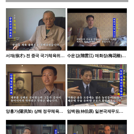
서재(徐才)-전 중국 국가체육위원회 부서기
수운강(隋雲江) 매화장(梅花樁) 전수인
양홍가(陽洪加) 상해 정무체육회 관계자
임백원(林伯原) 일본국제무도대학교 교수