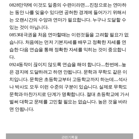
0828
만약에 이것도 일종의 수련이라면....진정으로는 연마하
는 동안 나를 잊을수 있다면 공허한 경계에 들어가기 위해서
는 오랜시간의 수양과 연마가 필요
합니
다. 누구나 도달할 수
있는 것이 아
닙니
다.
0853
태극권을 처음 연마할때는 이런것들을 고려할 필요가 없
습니
다. 처음에는 먼저 기본자세를 배우고 정확한 자세를 연
습한 다음 연습을 통해 정확한 자세를 익히는 것이 중요
합니
다.
0924
동작이 끊
이
지 않도록 연습을 해야
합니
다....한번에...높
은 경지에 도달하려고 하면 안
됩니
다. 문학과 무학도 같은 이
치
입니
다. 문학은 초등학교부터 고등학교까지 하는데....석사
나 박사도 모두 이런 수준의 구분이 있
습니
다. 실제로 무학도
문학과
마찬가지로 단계가 명확
합니
다. 절대 초등학교에 가서
벌써 대학교 문제를 고민할 필요는 없
습니
다. 높은 것을 바라
면 안
됩니
다.
관련기록물