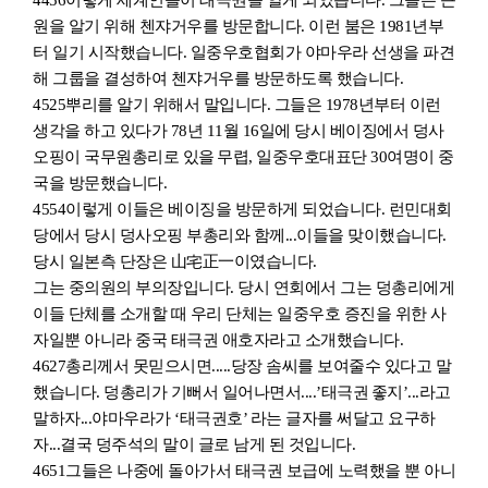
4456
이렇게 세계인들이 태극권을 알게 되었
습니
다. 그들은 근
원을 알기 위해 첸쟈거우를 방문
합니
다. 이런 붐은 1981년부
터 일기 시작했
습니
다. 일중우호협회가 야마우라 선생을 파견
해 그룹을 결성하여 첸
쟈
거우를 방문하도록
했
습니다.
4525
뿌리를 알기 위해서 말입니다. 그들은 1978년부터 이런
생각을 하고 있다가 78년 11월 16일에 당시 베이징에서 덩사
오핑이 국무원총리로 있을
무렵, 일중우호대표단 30여명이 중
국을 방문했습니다.
4554
이렇게 이들은 베이징을 방문하게 되었습니다. 런민대회
당에서 당시 덩사오핑 부총리와 함께...이들을 맞이했습니다.
당시 일본측 단장은 山宅正一이였습니다.
그는 중의원의 부의장입니다. 당시 연회에서 그는 덩총리에게
이들 단체를 소개할 때 우리 단체는 일중우호 증진을 위한 사
자일뿐 아니라 중국 태극권 애호자라고 소개했습니다.
4627
총리께서 못믿으시면.....당장 솜씨를 보여줄수 있다고 말
했습니다. 덩총리가 기뻐서 일어나면서....’태극권
좋지
’
...
라고
말하자...야마우라가 ‘태극권호
’
라는 글자를 써달고 요구하
자...결국 덩주석의 말이 글로 남게 된 것입니다.
4651
그들은 나중에 돌아가서 태극권 보급에 노력했을 뿐 아니