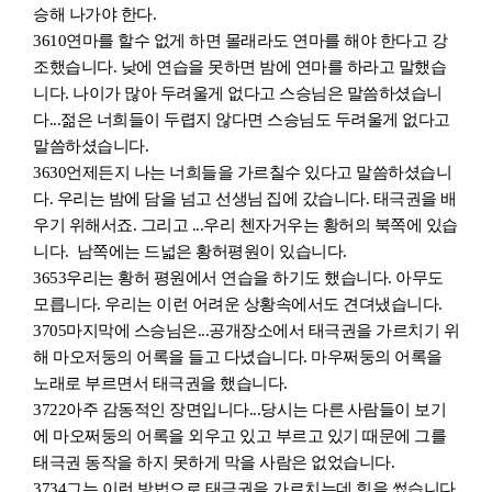
승해 나가야 한다.
3610
연마를 할수 없게 하면 몰래라도 연마를 해야 한다고 강
조했
습니
다. 낮에 연습을 못하면 밤에 연마를 하라고 말했습
니다. 나이가 많아 두려울게 없다고 스승님은 말씀하셨
습니
다...젊은 너희들이 두렵지 않다면 스승님도 두려울게 없다고
말씀하셨습니다.
3630
언제든지 나는 너희들을 가르칠수 있다고 말씀하셨습니
다. 우리는 밤에 담을 넘고 선생님
집에 갔습니다. 태극권을 배
우기 위해서죠. 그리고 ...우리 첸자거우는 황허의 북쪽에 있습
니다. 남쪽에는 드넓은 황허평원이 있습니다.
3653
우리는 황허 평원에서 연습을 하기도 했습니다. 아무도
모릅니다. 우리는 이런 어려운 상황속에서도 견뎌
냈습니
다.
3705
마지막에 스승님은...공개장소에서 태극권을 가르치기 위
해 마오저둥의 어록을 들고 다녔
습니
다. 마우쩌둥의 어록을
노래로 부르면서 태극권을
했습니
다.
3722
아주 감동적인 장면
입니
다...당시는 다른
사람들이 보기
에 마오쩌둥의 어록을 외우고 있고 부르고 있기 때문에 그를
태극권 동작을 하지 못하게 막을 사람은 없었습니다.
3734
그는 이런 방법으로 태극권을 가르치는데 힘을 썼습니다.