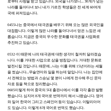
로부터 사랑을 받고 있
습니
다. 외국을 나가보니... 30개가 넘는
나라를 돌아다녀 보니 내가 가르친 학생들은 전 세계 60여개
국에 퍼져있
습니
다.
0455
나는 중국에서 태극권을 배우기 위해 오는 많은 외국인을
대접
합니
다. 이렇게 많은 나
라
를 돌아다녀서 얻은 느낌은 새
롭
습니
다. 지금은 중국의 우수한 문화를 태극권을 사업화로
추진하고 있
습니
다.
0532·
이 때문에 나의 태극권에 대한 생각이 철저히 달라졌
습
니
다. 이를 거대한 사업으로 삼을 방침
입니
다. 거대한 문화로
발전시킬 것
입니
다. 때문에...나는 이를 위해 15년이라는 세월
을 썼
습니
다...무술연마와 일을 하는데 말
입니
다. 나는 집안에
서 전해오는 방법과 스승님 몇 분이 나에게 전수해
주신 문자
자료 등을 책으로 정리
했습니
다.
0605
이렇게 하여 중국의 5대 출판사에서 이를 각각 출판 발행
했
습니
다. 심지어 8개
국어로 번역까지 해서 나왔
습니
다. 영어
와 일어 한국어 그리고 스페인어
등이 있
습니
다. 이탈리아어
도 있
습니
다. 이렇게 8개
국어로 번역도 했
습니
다.