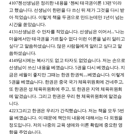
4107
첸선생님은 정리한 내용을 ‘첸씨 태극권이론 13편
’
이라
고 했습니다. 선생님이 한편을 다 쓰신
뒤 제가 그것을 다시 받
아 적었습니다. 이렇게 책을 두권으로 만드는데만 1년이 넘는
시간을 쏟았습니다.
4131
선생님은 수 만자를 적었습니다. 선생님은 이어서...’나는
마을에서만 태극권을 가르칠수 없다 이런 이론을 널리 알리고
싶다
’
고 말씀하셨습니다. 많은 사람들에게 알리고 싶다고 말
씀하셨습니다.
4149
당시에는 복사기도 없고 타자도 없었습니다. 저는 손으로
선생님이 쓰신 내용을
베꼈
습니다. 5권을 다시
베꼈
습니다. 지
금은 세월이 좋지만 그때는 한권
한권씩....
베꼈
습니다. 이렇게
5권을
베꼈
습니다. 한권은 중국 국가
체육위원회에 건네주고,
또 한권은 성
체육위원회에 주고, 또 한권은 지역 체육위원회
에 맡겼습니다. 그리고 한권은 우리 현 체육위원회에 맡겼습
니다.
4223
그리고 한권은 우리가 간직했습니다. 저는 책을 모
두
5
번
을
베꼈
습니다. 이 때문에 책안의 내용에 대해서는 다 외웠을
정도입니다. 저의 나중의 교육 생애와 이론 확립에 중요한 영
향을 주었습니다.