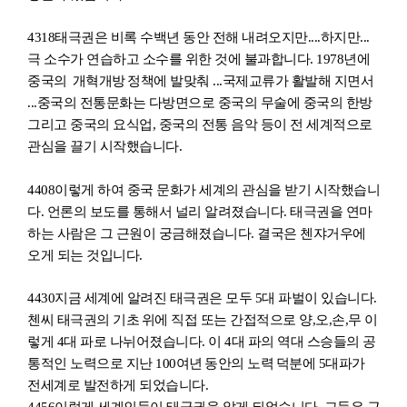
4318
태극권은 비록 수백년 동안 전해 내려오지만....하지만...
극 소수가 연습하고 소수를 위한 것에 불과합니다. 1978년에
중
국의
개혁개방
정책에 발맞춰 ...국제교류가 활발해 지면서
...중국의 전통문화는 다방면으로 중국의 무술에 중국의 한방
그리고 중국의 요식업, 중국의 전통 음악 등이 전 세계적으로
관심을 끌기 시작했
습니
다.
4408
이렇게 하여 중국 문화가 세계의 관심을 받기 시작했
습니
다. 언론의 보도를 통해서 널리 알려졌
습니
다. 태극권을 연마
하는 사람은 그 근원이 궁금해졌
습니
다. 결국은 첸쟈거우에
오게 되는 것
입니
다.
4430
지금 세계에 알려진 태극권은 모두 5대 파벌이 있
습니
다.
첸씨 태극권의 기초
위에 직접 또는 간접적으로 양,
오
,
손
,
무
이
렇게 4대 파로 나뉘어졌
습니
다. 이 4대 파의 역대 스승들의 공
통적인 노력으로 지난 100여년
동안의 노력
덕분에 5대파가
전세계로 발전하게 되었
습니
다.