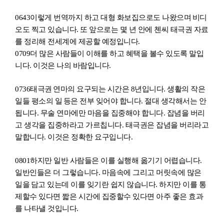
0643
이렇게 번역까지 하고 대형 화
보
집으로도 나왔으
며
비디
오도 찍고 있
습니
다. 또 앞으로는 몇 년
안
에 첸씨 태극권 자료
를 정리해 전세계에 제공할 예정
입니
다.
0709
더 많은 사람들이 이해를 하고 혜택을 볼수 있도록 말
입
니
다. 이것은 나의 바람
입니
다.
0736
태극권
연마의 요구되는 시간은 8년
입니
다. 생활의 작은
일들 평소의 일
등은 전부 잊어야
합니
다. 절대 생각해서는 안
됩니
다. 무술 연마에만 마음을 집중해야
합니
다. 잡념을 버리
고 생각을 집중하라고 가르
칩니
다. 태극권은 잡념을 버리라고
말
합니
다. 이것은 정확한 요구
입니
다.
0801
하지만 일반 사람들은 이를 실행해 옮기기 어렵
습니
다.
일반인들은 더 그렇
습니
다. 마음속에 그리고 머릿속에 많은
일
을
담고 있는데 이를 잊기란 쉽지 않
습니
다. 하지만 이를 통
제할수 있다면 짧은 시간에 집중할수 있다면 아주 좋은 효과
를 나타낼 것
입니
다.