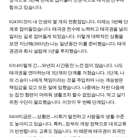
정식으로 5번째 단계로 접어들어 전문적으로 태극
권
전수에
힘쓰고 있
습니
다.
0243
이것이 내 인생의 몇 개의 전환점
입니
다. 이제는 5번째 단
계로 접어들었
습니
다. 태극권 전수에 노력하고 태극권을 널리
알리는 길로 접어들게 되었
습니
다. 이렇게 대력적인 상황을
보면 지난해
(2003
년
)
나는 일년동안 이를 준비했
습니
다. 태극
권관과 회사 설립에 1년을 투자했
습니
다.
0314
이렇게 긴....50년의 시간동안 느낀
점이 많
습니
다. 나도
태극권을 연마하는데 3단계의 단계를 거쳤
습니
다. 1단계, 나
의 스승이 나에게 책임이라는 것을 주입하여 나는 계승받은
책임감을 갖고 모든 일에 임했
습니
다. 나중에는 자란 다음에
는 집안 형편이 어려워 생활조차 할수 없었
습니
다. 먹고 살기
위한 수단이 필요했
습니
다. 이것이 두 번째 단계
입니
다.
0410
지금은.....상황은...사회가 발전하고 사람들의 생활 수
준
도 높아지고 있
습니
다. 특히...정부의 개방 정책으로 대외교류
가 빈번
합니
다. 교류도 많
습니
다. 이 때문에 태극권이 외국인