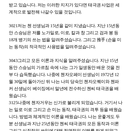
받고 있습니다. 저는 이러한 지지가 있다면 태극
권
사업은 세
계적으로 발전해 나갈수 있을 것입니다.
3021
저는 첸 선생님과 15년을 같이 지냈습니다. 지난 15년동
안 스승님은 저를 노가일로, 이
로
,
칼과 창
그리고 검과 봉 등
18개 병기의 쓰는 법을 알려주셨습니다. 그리고 推手 (손을 미
는 동작)의 적극적인 사용법을 알려주셨습니다.
3043
그리고 모든 이론과 지식을 알려주
셨습니
다. 지난 15년
동안 스승님의 가르침 속에 나는 그가 일생동안 배운 것을 전
부 다 습득
했습니
다. 나중에 첸자오페이
선생님이 1972년 12
월 30일에 돌아가신 뒤 나는 나의 당숙인 첸자오퀘이와 첸파
커 선생님
이
베이징에서 말년에 전수하신 첸씨 태극권을 배
웠
습니
다.
3125
나중에 첸자거우는 신가로 불리게 되었
습니
다. 거기서 나
는 일로 이로 그리고 손 미는 동작, 태극권의 격투 등을 배웠
습
니
다. 방법과 체계적인 이론을 배웠
습니
다. 나는 운좋게도 두
분 선생님과 지난 25년동안 첸씨 태극권의 모든 동작과 이론
그리고 실질적인 쓰임에 대해 전면적인 이해를 하게 되었고