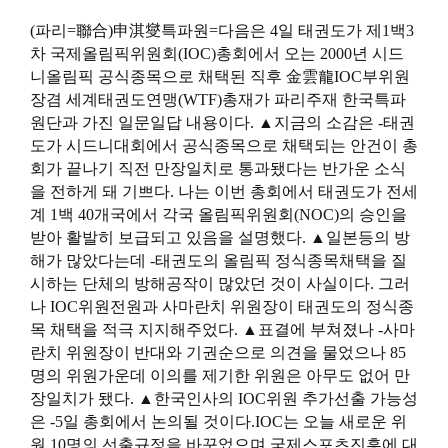
(파리=聯合)申淇燮특파원=다음은 4일 태권도가 제1백3
차 국제올림픽위원회(IOC)총회에서 오는 2000년 시드
니올림픽 공식종목으로 채택된 직후 金雲龍IOC부위원
장겸 세계태권도연맹(WTF)총재가 파리주재 한국특파
원단과 가진 일문일답 내용이다. ▲지금의 소감은 -태권
도가 시드니대회에서 공식종목으로 채택되는 안건이 총
회가 끝나기 직전 만장일치로 통과됐다는 반가운 소식
을 전하게 돼 기쁘다. 나는 이번 총회에서 태권도가 전세
계 1백 40개국에서 각국 올림픽위원회(NOC)의 승인을
받아 활발히 보급되고 있음을 설명했다. ▲일본등의 방
해가 많았다는데 -태권도의 올림픽 정식종목채택을 질
시하는 단체의 방해공작이 많았던 것이 사실이다. 그러
나 IOC위원전원과 사마란치 위원장이 태권도의 정식종
목 채택을 적극 지지해주었다. ▲표결에 부쳐졌나 -사마
란치 위원장이 반대와 기권순으로 의견을 물었으나 85
명의 위원가운데 이의를 제기한 위원은 아무도 없어 만
장일치가 됐다. ▲한국인사의 IOC위원 추가선출 가능성
은 -5일 총회에서 논의될 것이다.IOC는 오늘 새로운 위
원 10명의 선출규정을 바꾸었으며 국제스포츠진흥에 대