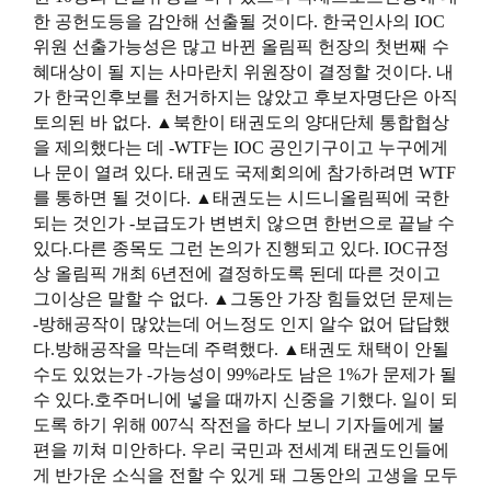
한 공헌도등을 감안해 선출될 것이다. 한국인사의 IOC
위원 선출가능성은 많고 바뀐 올림픽 헌장의 첫번째 수
혜대상이 될 지는 사마란치 위원장이 결정할 것이다. 내
가 한국인후보를 천거하지는 않았고 후보자명단은 아직
토의된 바 없다. ▲북한이 태권도의 양대단체 통합협상
을 제의했다는 데 -WTF는 IOC 공인기구이고 누구에게
나 문이 열려 있다. 태권도 국제회의에 참가하려면 WTF
를 통하면 될 것이다. ▲태권도는 시드니올림픽에 국한
되는 것인가 -보급도가 변변치 않으면 한번으로 끝날 수
있다.다른 종목도 그런 논의가 진행되고 있다. IOC규정
상 올림픽 개최 6년전에 결정하도록 된데 따른 것이고
그이상은 말할 수 없다. ▲그동안 가장 힘들었던 문제는
-방해공작이 많았는데 어느정도 인지 알수 없어 답답했
다.방해공작을 막는데 주력했다. ▲태권도 채택이 안될
수도 있었는가 -가능성이 99%라도 남은 1%가 문제가 될
수 있다.호주머니에 넣을 때까지 신중을 기했다. 일이 되
도록 하기 위해 007식 작전을 하다 보니 기자들에게 불
편을 끼쳐 미안하다. 우리 국민과 전세계 태권도인들에
게 반가운 소식을 전할 수 있게 돼 그동안의 고생을 모두