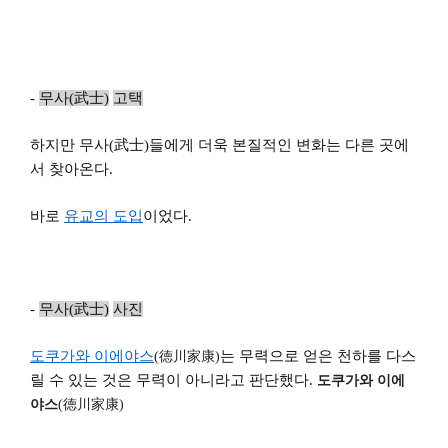
-
무사(武士)
고택
하지만 무사(武士)들에게 더욱 본질적인 변화는 다른 곳에
서 찾아온다.
바로
유교의
도입
이었다.
-
무사(武士)
사진
도쿠가와
이에야스
는 무력으로 얻은 천하를 다스
(
徳
川家康
)
릴 수 있는 것은 무력이 아니라고 판단했다.
도쿠가와
이에
야스
(
徳
川家康
)