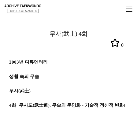
무사(武士) 4화
0
2003
년
다큐멘터리
생활 속의 무술
무사
(
武士
)
4
화
[
무사도
(
武士道
)
,
무술의 문명화
-
기술적
정신적 변화
]