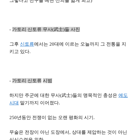
그렇다고 친구를 베면 신의를 잃게 되고)
-
가토리 신토류 무사(武士)들 사진
그후
신토류
에서는 20대에 이르는 오늘까지 그 전통을 지
키고 있다.
-
가토
리
신토
류
시범
하지만 주군에 대한 무사(武士)들의 맹목적인 충성은
에도
시대
말기까지 이어졌다.
250
년동안 전쟁이 없는 오랜 평화의 시기.
무술은 전장이 아닌 도장에서, 상대를 제압하는 것이 아닌
심신수련을 위한