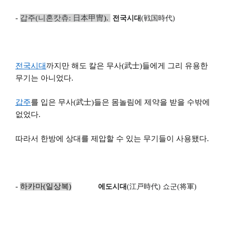
-
갑주
(
니혼캇츄
:
日本甲
冑
).
전국
시대
(
戦国
時代
)
전국시대
까지만 해도 칼은 무사(武士)들에게 그리 유용한
무기는 아니었다.
갑주
를 입은 무사(武士)들은 몸놀림에 제약을 받을 수밖에
없었다.
따라서 한방에 상대를 제압할 수 있는 무기들이 사용됐다.
-
하카마
(
일상복
)
에도시대
(
江
戸
時代
)
쇼군
(
将
軍
)