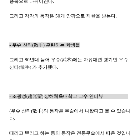
종목으로 나뉘어진다.
그리고 각각의 동작은 50개 안팎으로 제한을 받는다.
-
우슈 산타(
散手
)
훈련하는 학생들
그리고 80년대 들어 우슈(
武
术
)
에는 자유대련 경기인
우슈
산타(散手)
가 추가됐다.
-
조광성
(
趙光聖
)
상해체육대학교
교수 인터뷰
(
우슈 산타(
散手
)
의 동작은 무술에서 나왔다고 볼 수 있습니
다.
때리고 뿌리고 하는 등의 동작은 전통무술에서 따온 것입니