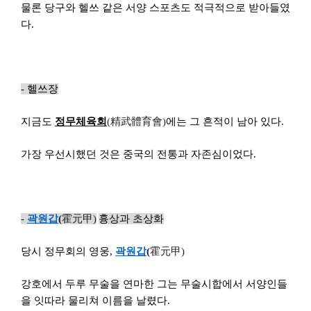
물론 당구와 헬쓰 같은 서양 스포츠도 적극적으로 받아들였
다.
-
헬쓰장
지금도
정무체육회
(
精武體育
會
)
에는 그 흔적이 남아 있다.
가장 우선시했던 것은 중국의 전통과 자존심이었다.
-
곽원갑
(
霍元
甲
)
흉상과 초상화
당시 정무회의 영웅,
곽원갑
(
霍元
甲
)
강호에서 두루 무술을 연마한 그는 무술시합에서 서양인들
을 잇따라 물리쳐 이름을 날렸다.