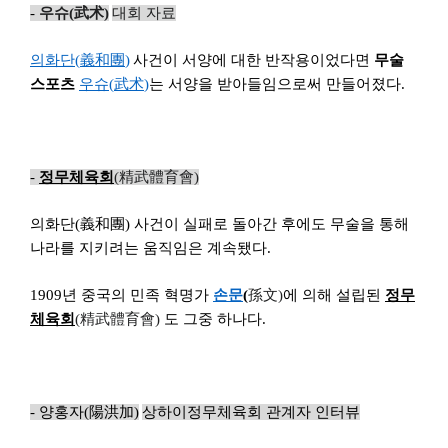
-
우슈(武
术
)
대회 자료
의화단(
義和團
)
사건이 서양에 대한 반작용이었다면
무술
스포츠
우슈(
武
术
)
는 서양을 받아들임으로써 만들어졌다.
-
정무체육회
(
精武體育
會
)
의화단(
義和團
)
사건이 실패로 돌아간 후에도 무술을 통해
나라를 지키려는 움직임은 계속됐다.
1909
년 중국의 민족 혁명가
손문
(
孫
文
)
에 의해 설립된
정무
체육회
(
精武體育
會
)
도 그중 하나다.
-
양홍자
(
陽洪加
)
상하이정무체육회
관계자 인터뷰