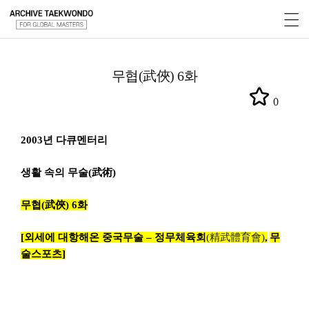
무협(武俠) 6화
0
2003
년 다큐멘터리
생활 속의 무술
(
武術
)
무협
(
武俠
)
6
화
[
외세에 대항해온 중국무술 – 정무체육회
(
精武體育
會
)
,
무
술스포츠]