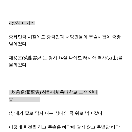
-
상하이 거리
중화민국 시절에도 중국인과 서양인들의 무술시합이 종종
벌어졌다.
채용운
(
菜龍雲
)
씨는 당시 14살 나이로 러시아
역
사
(
力士
)
를
물리쳤다.
-
채용운
(
菜龍雲
)
상하이체육대학교
교수 인터
뷰
(
상대가 팔로 막자 나는 상대의 몸 위로 넘어갔다.
이렇게 회전을 하고 두손은 바닥에 닿지 않고 두발만 바닥