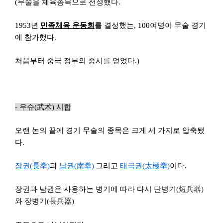
(
무술을 체육종목으로 선정했다.
1953
년
민족체육 운동회
를 결성했는
,
100
여명이 무술 경기
에 참가했다.
처음부터 중국 정부의 중시를 얻었다.)
-
우슈(
武
术
)
시합
오랜 논의 끝에 경기 무술의 종목은 크게 세 가지로 압축됐
다.
장권
(
長拳)
과
남권(
南拳)
그리고
태극권(
太極拳
)
이다.
장권과 남권은 사용하는 병기에 따라 다시
단병기(短兵器)
와 장병기
(
長兵器)