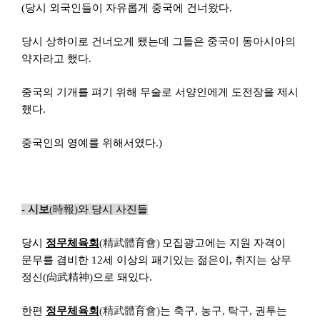
(
당시 외국인들이 자유롭게 중국에 건너왔다.
당시 상하이로 건너오게 됐는데 그들은 중국이 동아시아의
약자라고 했다.
중국의 기개를 펴기 위해 무술로 서양인에게 도전장을 제시
했다.
중국인의 영예를 위해서였다.)
-
시보
(
時
報
)
와 당시 사진들
당시
정무체육회
(
精武體育
會
)
모집광고에는 지원 자격이
문무를 겸비한 12세 이상의 패기있는 젊은이, 취지는 상무
정신
(
尙武精神
)
으로 돼있다.
한편
정무체육회
(
精武體育
會
)
는 축구, 농구, 탁구, 권투는