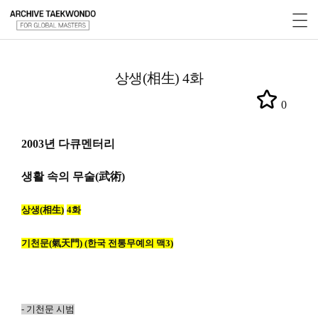
상생(相生) 4화
0
2003
년 다큐멘터리
생활 속의 무술(武術)
상생
(
相生
)
4
화
기천문
(
氣天門
) (
한국 전통무예의 맥
3)
-
기천문
시범