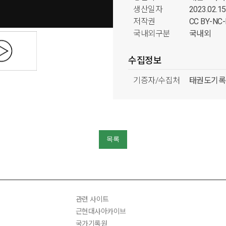
생산일자
2023.02.15
저작권
CC BY-N
국내외구분
국내외
수집정보
기증자/수집처
태권도기록
분류정보
형태분류
시청각류
출처분류
미디어 그
목록
시기분류
2000년대
주제분류
다큐멘터리
관련 사이트
근현대사아카이브
국가기록원