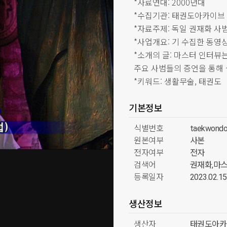
*자료연대: 2000년대
*수집기관: 태권도아카이브
*자료주제: 독일 권재화 사
*사업개요: 기 수집한 동
*소개의 글: 마스터 인터뷰
주요 사범들의 증언을 통해
*키워드: 생활무술, 태권도
기본정보
식별번호
taekwondo
원본여부
사본
전자여부
전자
검색어
권재화,마스
등록일자
2023.02.15
생산정보
생산자
태권도아카