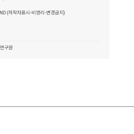
C-ND (저작자표시-비영리-변경금지)
연구원
룹 수집 프로젝트
3차 미디어 그룹 수집
상세정보 닫기