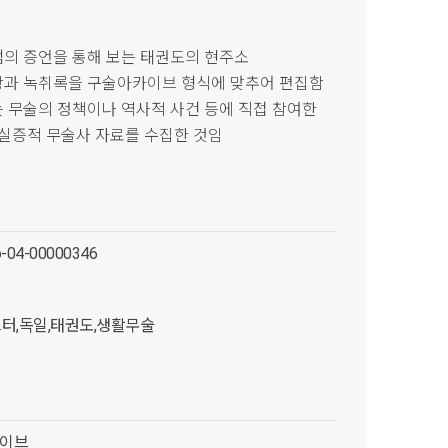
범의 증언을 통해 보는 태권도의 현주소
영상과 녹취록을 구술아카이브 형식에 맞추어 편집함
는 무술의 정책이나 역사적 사건 등에 직접 참여한
 실증적 무술사 자료를 수집한 것임
-04-00000346
터,독일,태권도,생활무술
이브