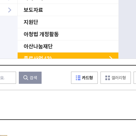
보도자료
지원단
아청법 개정활동
아산나눔재단
종료사업 (2)
상담소 SNS(Stop N Start)
검색
카드형
갤러리형
서울 성착취 피해 아동청소년 통합지원센
터
미분류