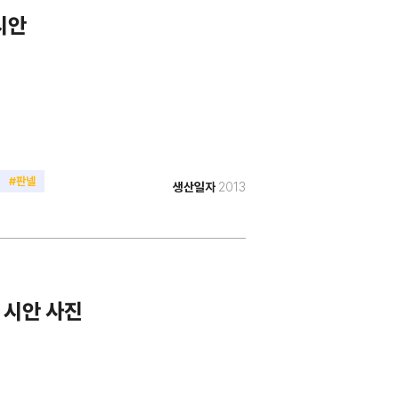
시안
#판넬
생산일자
2013
 시안 사진