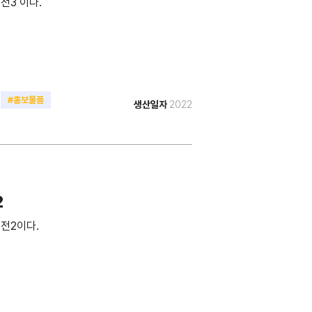
전3 이다.
#홍보물품
생산일자
2022
2
전2이다.