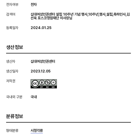
전자여부
전자
검색어
십대여성인권센터 설립 10주년 기념 행사,10주년,행사,설립,축하인사,김
선욱 포스코청암재단 이사장님
등록일자
2024.01.25
생산정보
생산자
십대여성인권센터
생산일자
2023.12.05
저작권
국내외 구분
국내
분류정보
형태분류
시청각류